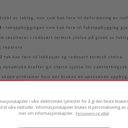
dvekt av taklag, noe som kan føre til deformering av iso
d
i takoppbyggingen som kan føre til fuktoppbygging gj
m resulterer i redusert termisk ytelse på grunn av fukti
g reparere
 tak kan føre til lekkasjer og redusert termisk ytelse
 dynamiske krefter gir større sjanse for vanntettingss
n skape problemer hvis det brukes en upassende oppbyg
fare
rmasjonskapsler i våre elektroniske tjenester for å gi den beste bruke
ld til våre nettsider. Informasjonskapsler brukes til personalisering a
ch en perfekt installation är nyckeln till att minska de
mer om informasjonskapsler.
Personvern og vilkår