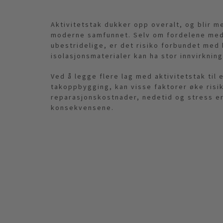
Aktivitetstak dukker opp overalt, og blir m
moderne samfunnet. Selv om fordelene med
ubestridelige, er det risiko forbundet med 
isolasjonsmaterialer kan ha stor innvirkning
Ved å legge flere lag med aktivitetstak til
takoppbygging, kan visse faktorer øke risi
reparasjonskostnader, nedetid og stress e
konsekvensene.