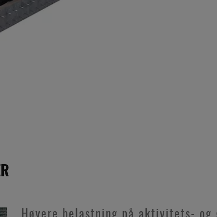
ER
Høyere belastning på aktivitets- og