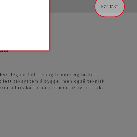
KONTAKT
N.
yr deg en fullstendig bundet og lukket
t lett taksystem å bygge, men også teknisk
rer all risiko forbundet med aktivitetstak.