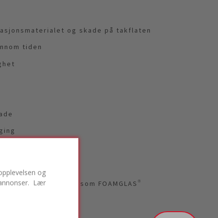
lasjonsmaterialet og skade på takflaten
ennom tiden
ghet
kade
ging
ropplevelsen og
v annonser. Lær
ssa risker. Det är här som FOAMGLAS®