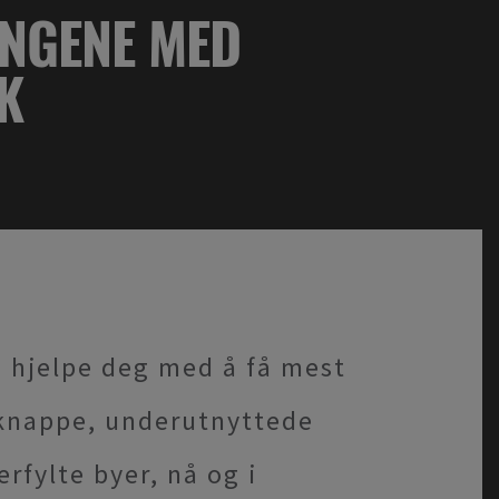
NGENE MED
K
n hjelpe deg med å få mest
 knappe, underutnyttede
erfylte byer, nå og i