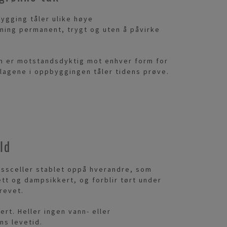
ygging tåler ulike høye
ning permanent, trygt og uten å påvirke
en er motstandsdyktig mot enhver form for
 lagene i oppbyggingen tåler tidens prøve.
ld
assceller stablet oppå hverandre, som
tt og dampsikkert, og forblir tørt under
krevet.
ert. Heller ingen vann- eller
s levetid.