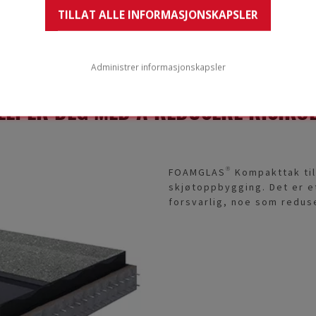
TILLAT ALLE INFORMASJONSKAPSLER
Administrer informasjonskapsler
ELPER DEG MED Å REDUSERE RISIKOE
FOAMGLAS® Kompakttak tilb
skjøtoppbygging. Det er e
forsvarlig, noe som reduse