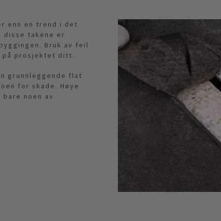
er enn en trend i det
 disse takene er
byggingen. Bruk av feil
 på prosjektet ditt.
 en grunnleggende flat
koen for skade. Høye
r bare noen av