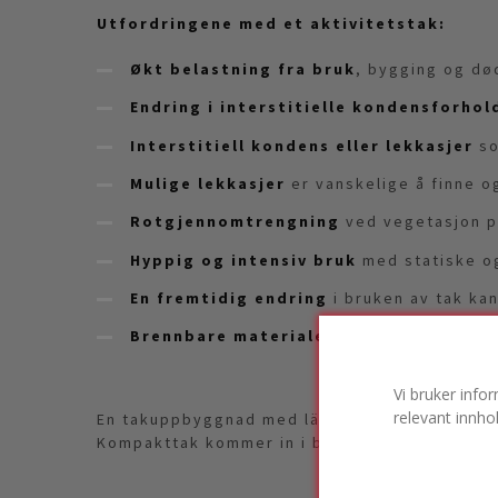
Utfordringene med et aktivitetstak:
Økt belastning fra bruk
, bygging og dø
Endring i interstitielle kondensforhol
Interstitiell kondens eller lekkasjer
so
Mulige lekkasjer
er vanskelige å finne o
Rotgjennomtrengning
ved vegetasjon på
Hyppig og intensiv bruk
med statiske og
En fremtidig endring
i bruken av tak ka
Brennbare materialer
kan føre til brann
Vi bruker info
relevant innho
En takuppbyggnad med lämpliga byggmaterial o
Kompakttak kommer in i bilden.