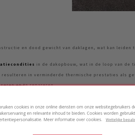
nstructie en dood gewicht van daklagen, wat kan leiden t
atiecondities
in de dakopbouw, wat in de loop van de t
 resulteren in verminderde thermische prestaties als ge
aliseren en te repareren
e op daken kan leiden tot lekkages en verminderde therm
tatische en dynamische krachten
leidt tot een grotere
bruiken cookies in onze online diensten om onze websitegebruikers d
ikerservaring en relevante inhoud te bieden. Cookies worden gebruik
ik van een dak kan problemen veroorzaken indien een o
ertentiepersonalisatie. Meer informatie over cookies.
Wettelijke bepal
iden tot brandgevaar