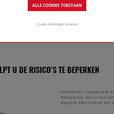
ALLE COOKIES TOESTAAN
en een perfecte plaatsing zijn de sleutel tot het beper
Cookie-instellingen beheren
PT U DE RISICO'S TE BEPERKEN
FOAMGLAS® Compactdak bie
dakopbouw. Het is een een
degelijk daksysteem dat al