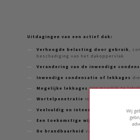
Uitdagingen van een actief dak:
Verhoogde belasting door gebruik
, co
beschadiging van het dakoppervlak
Verandering van de inwendige condens
Inwendige condensatie of lekkages
die
Mogelijke lekkages
zijn moeilijk te lok
Wortelpenetratie
in geval van vegetati
Veelvuldig en intensief gebruik met s
Wij ge
gebru
Een toekomstige wijziging
in het gebru
adv
De brandbaarheid
van materialen kan le