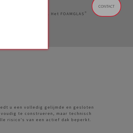
CONTACT
ken van deze risico's. Het FOAMGLAS®
dt u een volledig gelijmde en gesloten
voudig te construeren, maar technisch
le risico's van een actief dak beperkt.