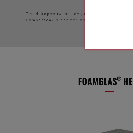
Een dakopbouw met de juiste bouwmaterialen 
Compactdak biedt een oplossing.
FOAMGLAS® HEL