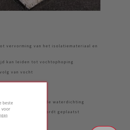
ot vervorming van het isolatiemateriaal en
ijd kan leiden tot vochtophoping
volg van vocht
ische prestaties
 kans op schade aan de waterdichting
e beste
t voor
ngeschikte opbouw wordt geplaatst
ingen