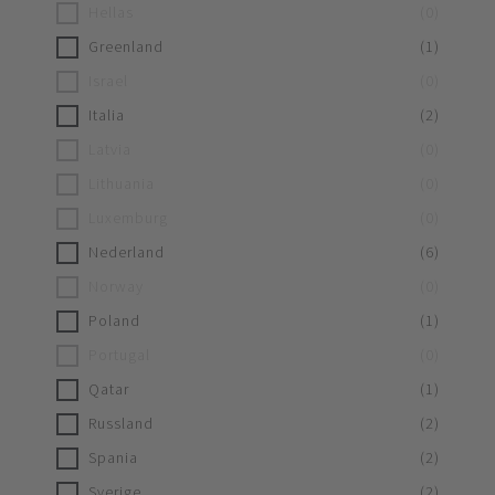
Hellas
(
0
)
Greenland
(
1
)
Israel
(
0
)
Italia
(
2
)
Latvia
(
0
)
Lithuania
(
0
)
Luxemburg
(
0
)
Nederland
(
6
)
Norway
(
0
)
Poland
(
1
)
Portugal
(
0
)
Qatar
(
1
)
Russland
(
2
)
Spania
(
2
)
Sverige
(
2
)