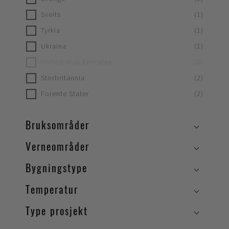
Sveits
(
1
)
Tyrkia
(
1
)
Ukraina
(
1
)
United Arab Emirates
(
0
)
Storbritannia
(
2
)
Forente Stater
(
2
)
Bruksområder
Verneområder
Bygningstype
Temperatur
Type prosjekt