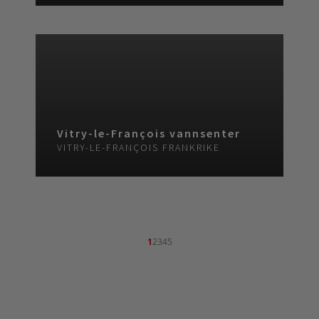
Vitry-le-François vannsenter
VITRY-LE-FRANÇOIS
FRANKRIKE
1
2
3
4
5