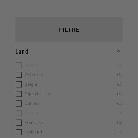
FILTRE
Land
Algeria
(
0
)
Østerrike
(
1
)
Belgia
(
2
)
Tsjekkisk rep
(
2
)
Danmark
(
5
)
Finland
(
0
)
Frankrike
(
6
)
Tyskland
(
12
)