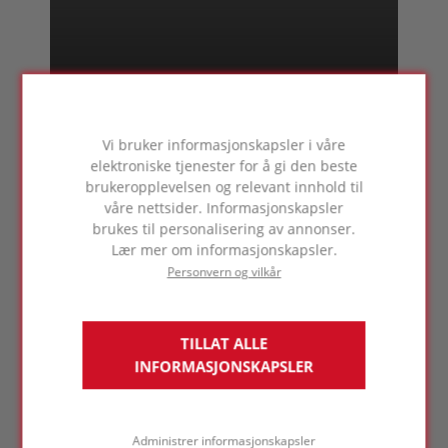
Humboldt Forum
BERLIN
GERMANY
Vi bruker informasjonskapsler i våre
elektroniske tjenester for å gi den beste
brukeropplevelsen og relevant innhold til
våre nettsider. Informasjonskapsler
brukes til personalisering av annonser.
Lær mer om informasjonskapsler.
Personvern og vilkår
KAPRY kommunale innendørs
svømmebasseng Pruszków
TILLAT ALLE
KAPRY
POLEN
INFORMASJONSKAPSLER
Administrer informasjonskapsler