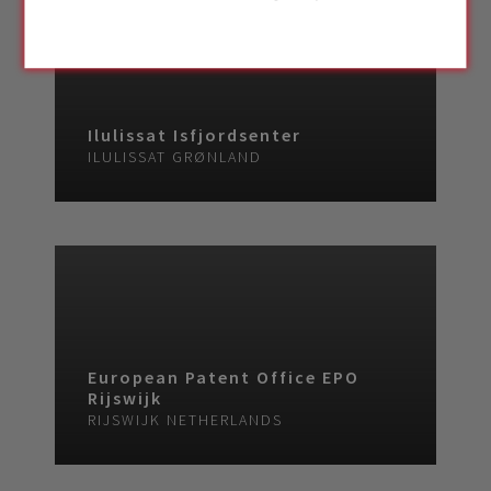
Ilulissat Isfjordsenter
ILULISSAT
GRØNLAND
European Patent Office EPO
Rijswijk
RIJSWIJK
NETHERLANDS