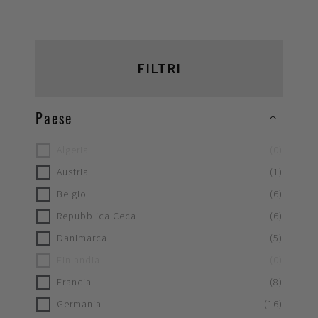
FILTRI
Paese
Algeria
(
0
)
Austria
(
1
)
Belgio
(
6
)
Repubblica Ceca
(
6
)
Danimarca
(
5
)
Finlandia
(
0
)
Francia
(
8
)
Germania
(
16
)