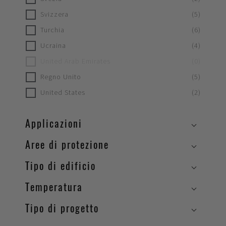
Svizzera
(
5
)
Turchia
(
6
)
Ucraina
(
4
)
United Arab Emirates
(
0
)
Regno Unito
(
5
)
United States
(
2
)
Applicazioni
Aree di protezione
Tipo di edificio
Temperatura
Tipo di progetto