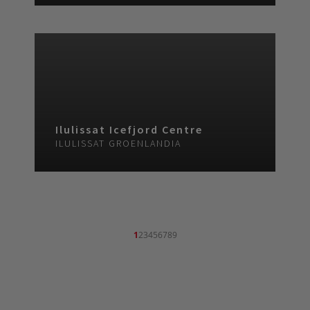
Ilulissat Icefjord Centre
ILULISSAT
GROENLANDIA
1
2
3
4
5
6
7
8
9