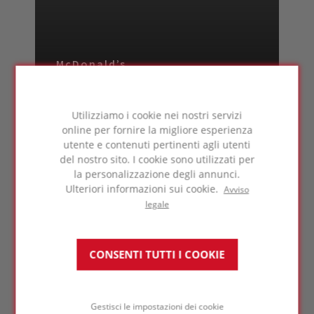
McDonald’s
FIDENZA
ITALIA
Utilizziamo i cookie nei nostri servizi
online per fornire la migliore esperienza
utente e contenuti pertinenti agli utenti
del nostro sito. I cookie sono utilizzati per
la personalizzazione degli annunci.
Ulteriori informazioni sui cookie.
Avviso
legale
Timber Peak
MAGONZA
GERMANIA
CONSENTI TUTTI I COOKIE
Gestisci le impostazioni dei cookie