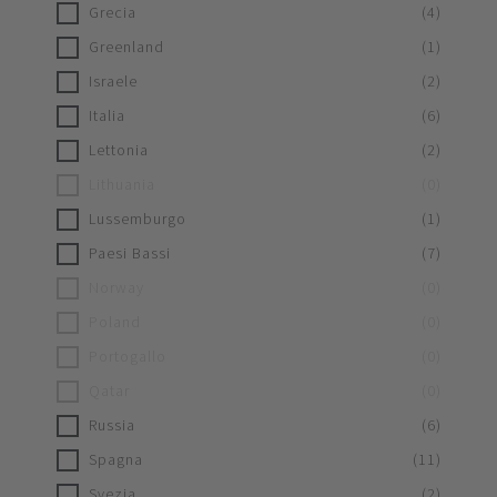
Grecia
(
4
)
Greenland
(
1
)
Israele
(
2
)
Italia
(
6
)
Lettonia
(
2
)
Lithuania
(
0
)
Lussemburgo
(
1
)
Paesi Bassi
(
7
)
Norway
(
0
)
Poland
(
0
)
Portogallo
(
0
)
Qatar
(
0
)
Russia
(
6
)
Spagna
(
11
)
Svezia
(
2
)