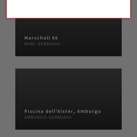
Marschall 66
MARL
GERMANIA
Piscina dell'Alster, Amburgo
AMBURGO
GERMANIA