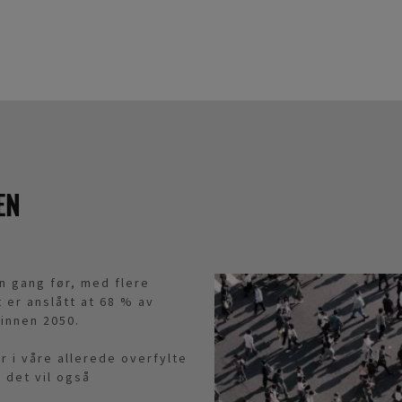
EN
n gang før, med flere
 er anslått at 68 % av
 innen 2050.
r i våre allerede overfylte
g det vil også