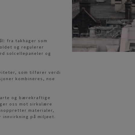
mål: fra takhager som
oldet og regulerer
ed solcellepaneler og
viteter, som tilfører verdi
ksjoner kombineres, noe
smarte og bærekraftige
eger oss mot sirkulære
enoppretter materialer,
 innvirkning på miljøet.