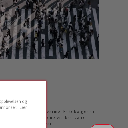
ropplevelsen og
v annonser. Lær
 våre ukomfortabelt varme. Hetebølger er
omen. Klimaanlegg alene vil ikke være
 et bærekraftig motsvar.