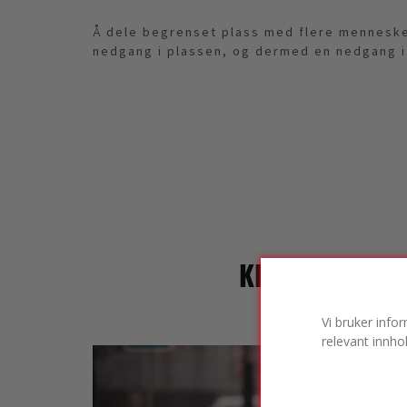
Å dele begrenset plass med flere mennesker
nedgang i plassen, og dermed en nedgang i 
KLIMAENDRIN
Vi bruker info
relevant innho