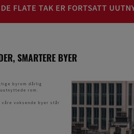
DE FLATE TAK ER FORTSATT UUT
ER, SMARTERE BYER
ttige byrom dårlig
t uutnyttede rom.
m våre voksende byer står