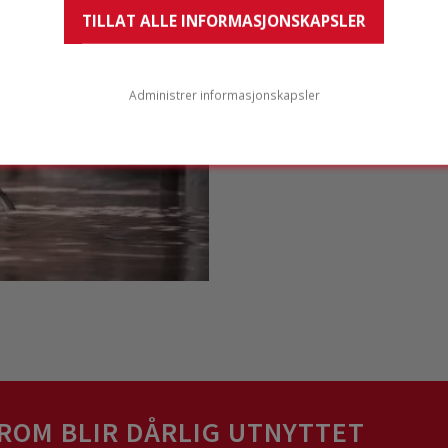
TILLAT ALLE INFORMASJONSKAPSLER
Kraftig regn gjør gatene v
klarer rett og slett ikke
strømmer gjennom det på s
Administrer informasjonskapsler
Arkitekter, byplanleggere 
å utvikle
bærekraftige lø
hyggelig sted å jobbe, bo
ROM BLIR DÅRLIG UTNYTTET