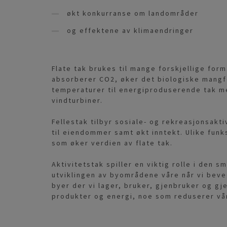
økt konkurranse om landområder
og effektene av klimaendringer
Flate tak brukes til mange forskjellige for
absorberer CO2, øker det biologiske mangf
temperaturer til energiproduserende tak m
vindturbiner.
Fellestak tilbyr sosiale- og rekreasjonsakti
til eiendommer samt økt inntekt. Ulike fun
som øker verdien av flate tak.
Aktivitetstak spiller en viktig rolle i den 
utviklingen av byområdene våre når vi bev
byer der vi lager, bruker, gjenbruker og gj
produkter og energi, noe som reduserer vår