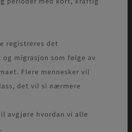
g perioder med kort, kraftig
e registreres det
 og migrasjon som følge av
imaet. Flere mennesker vil
lass, det vil si nærmere
il avgjøre hvordan vi alle
.