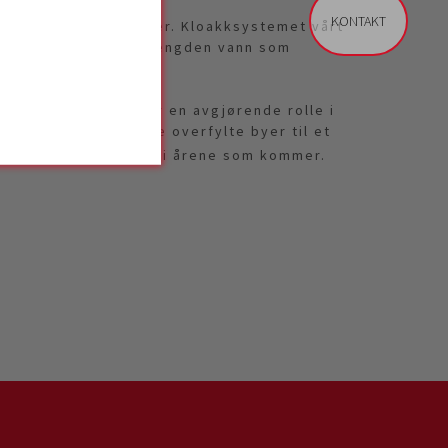
KONTAKT
åre til brusende elver. Kloakksystemet vårt
 å takle den enorme mengden vann som
å kort tid.
og ingeniører spiller en avgjørende rolle i
sninger
som gjør våre overfylte byer til et
 og besøke, i dag og i årene som kommer.