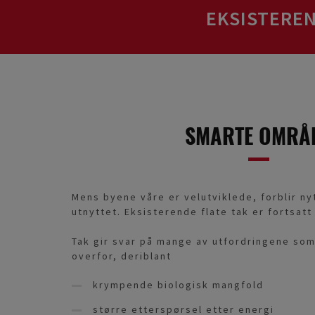
EKSISTEREN
SMARTE OMRÅD
Mens byene våre er velutviklede, forblir ny
utnyttet. Eksisterende flate tak er fortsat
Tak gir svar på mange av utfordringene so
overfor, deriblant
krympende biologisk mangfold
større etterspørsel etter energi