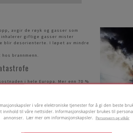
 opp, avgir de røyk og gasser som
inhalerer giftige gasser mister
 blir desorienterte. I løpet av mindre
t hos brannmenn.
katastrofe
nkostnaden i hele Europa. Mer enn 70 %
nkurs innen 3 år etter hendelsen.
istoriske bygninger, som er et ikke-
rmasjonskapsler i våre elektroniske tjenester for å gi den beste br
t innhold til våre nettsider. Informasjonskapsler brukes til persona
annonser. Lær mer om informasjonskapsler.
Personvern og vilkår