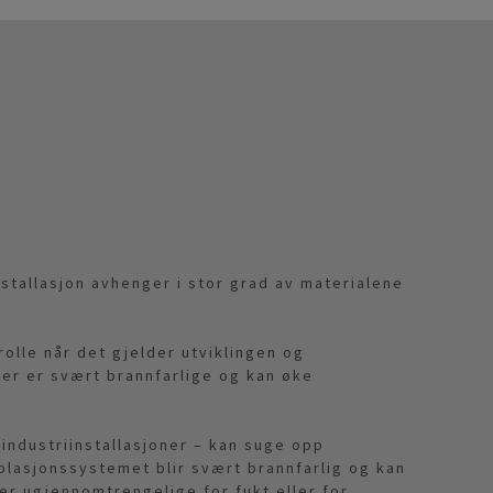
nstallasjon avhenger i stor grad av materialene
rolle når det gjelder utviklingen og
er er svært brannfarlige og kan øke
industriinstallasjoner – kan suge opp
solasjonssystemet blir svært brannfarlig og kan
er ugjennomtrengelige for fukt eller for