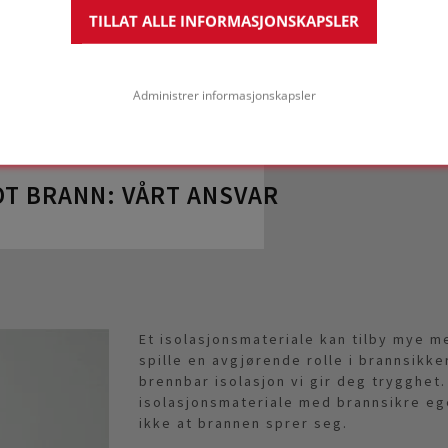
TILLAT ALLE INFORMASJONSKAPSLER
Administrer informasjonskapsler
T BRANN: VÅRT ANSVAR
Et isolasjonsmateriale kan tilby mye m
spille en avgjørende rolle i brannsikker
brennbar isolasjon vi gir deg trygghet
isolasjonsmateriale med brannsikre eg
ikke at brannen sprer seg.