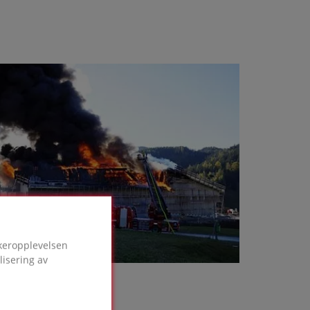
ukeropplevelsen
lisering av