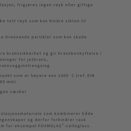
lasjon, frigjøres ingen røyk eller giftige
e tett røyk som kan hindre sikten til
ke brennende partikler som kan skade
tra brannsikkerhet og gir brannbeskyttelse i
øsninger for jetbrann,
rannvegginntrengning.
punkt som er høyere enn 1000 C (ref. DIN
 80 mm)
ingen væsker
isolasjonsmateriale som kombinerer både
egenskaper og derfor forhindrer rask
Som for eksempel FOAMGLAS®-celleglass.