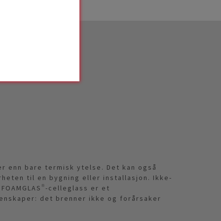
er enn bare termisk ytelse. Det kan også
heten til en bygning eller installasjon. Ikke-
. FOAMGLAS®-celleglass er et
enskaper: det brenner ikke og forårsaker