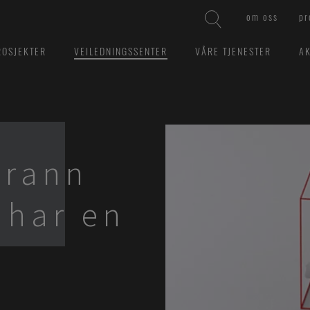
om oss
pr
ROSJEKTER
VEILEDNINGSSENTER
VÅRE TJENESTER
AK
brann
 har en