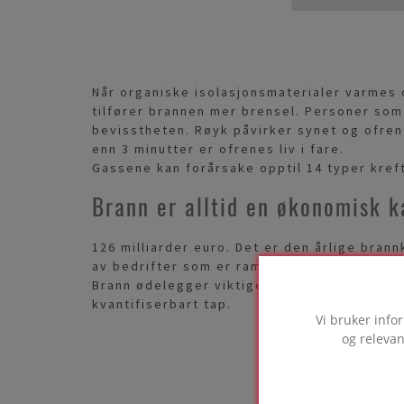
Når organiske isolasjonsmaterialer varmes
tilfører brannen mer brensel. Personer som 
bevisstheten. Røyk påvirker synet og ofrene
enn 3 minutter er ofrenes liv i fare.
Gassene kan forårsake opptil 14 typer kref
Brann er alltid en økonomisk 
126 milliarder euro. Det er den årlige bran
av bedrifter som er rammet av brann går ko
Brann ødelegger viktige arkitektoniske og h
kvantifiserbart tap.
Vi bruker info
og relevan