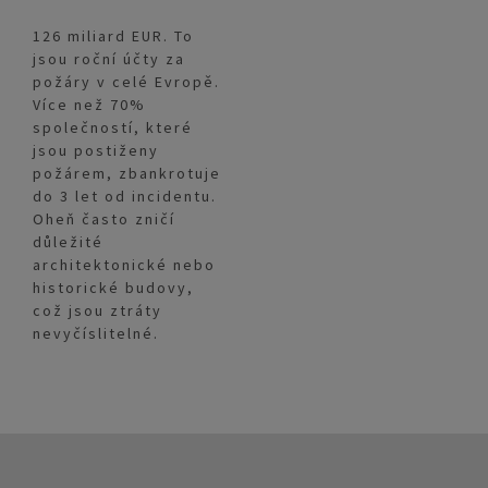
126 miliard EUR. To
jsou roční účty za
požáry v celé Evropě.
Více než 70%
společností, které
jsou postiženy
požárem, zbankrotuje
do 3 let od incidentu.
Oheň často zničí
důležité
architektonické nebo
historické budovy,
což jsou ztráty
nevyčíslitelné.