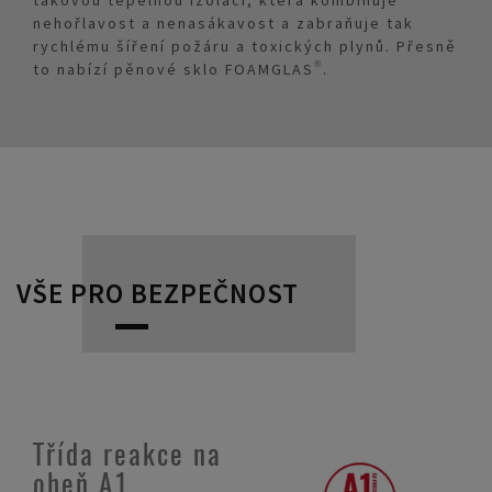
takovou tepelnou izolaci, která kombinuje
nehořlavost a nenasákavost a zabraňuje tak
rychlému šíření požáru a toxických plynů. Přesně
to nabízí pěnové sklo FOAMGLAS®.
VŠE PRO BEZPEČNOST
Třída reakce na
oheň A1