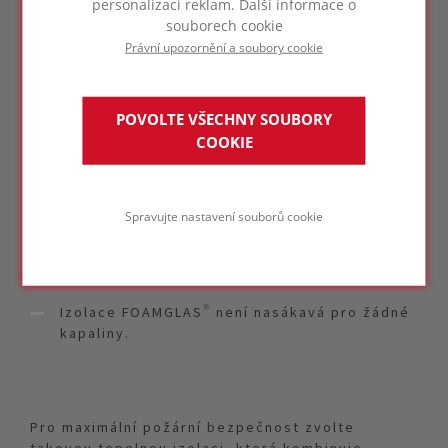
požár.
personalizaci reklam. Další informace o
souborech cookie
Právní upozornění a soubory cookie
Izolace FOAMGLAS® zvyšuje bezpečnost a
protipožární ochranu i v průmyslových
aplikacích. Máme k dispozici řešení pro
POVOLTE VŠECHNY SOUBORY
ochranu před průmyslovými požáry (Jet-Fire,
Hydrocarbon-Fire) nebo pro prostupy
COOKIE
protipožárními stěnami.
Izolace FOAMGLAS® má teplotu tání vyšší než
Spravujte nastavení souborů cookie
1 000°C (viz DIN 4102-17, při tloušťce ≥ 80
mm).
Izolace FOAMGLAS® není nasákavá pro žádné
kapaliny.
Pro maximální požární bezpečnost zvolte