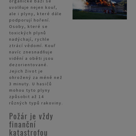
organické bázi se
uvolňuje nejen kouř,
ale i plyny, které dále
podporují hoření.
Osoby, které se
toxických plynů
nadýchají, rychle
ztrácí vědomí. Kouř
navíc znesnadňuje
vidění a oběti jsou
dezorientované.
Jejich život je
ohrožený za méně než
3 minuty. U hasičů
mohou tyto plyny
způsobit až 14
různých typů rakoviny.
Požár je vždy
finanční
katastrofou