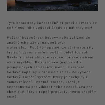
Tyto katastrofy každoročně připraví o život více
než 4 000 lidí a způsobí škody za miliardy eur!
Požární bezpečnost budovy nebo zařízení do
značné míry závisí na použitých
materiálech.Použité tepelně-izolační materiály
hrají při vývoji a šíření požáru důležitou roli.
Některé materiály jsou vysoce hořlavé a šíření
ohně urychlují. Další izolace (například v
průmyslových zařízeních) mohou vsakovat
hořlavé kapaliny a proměnit se tak ve vysoce
hořlavý izolační systém, který je náchylný k
samovznícení. Tepelná izolace, která je
nepropustná pro vlhkost nebo nenasákavá pro
chemické látky a ropné produkty, tento problém
nemá.