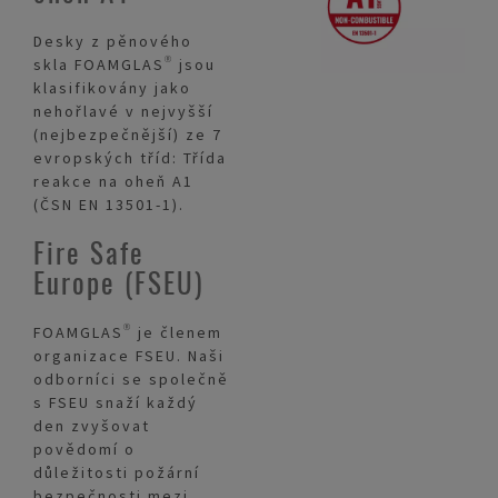
Desky z pěnového
skla FOAMGLAS® jsou
klasifikovány jako
nehořlavé v nejvyšší
(nejbezpečnější) ze 7
evropských tříd: Třída
reakce na oheň A1
(ČSN EN 13501-1).
Fire Safe
Europe (FSEU)
FOAMGLAS® je členem
organizace FSEU. Naši
odborníci se společně
s FSEU snaží každý
den zvyšovat
povědomí o
důležitosti požární
bezpečnosti mezi