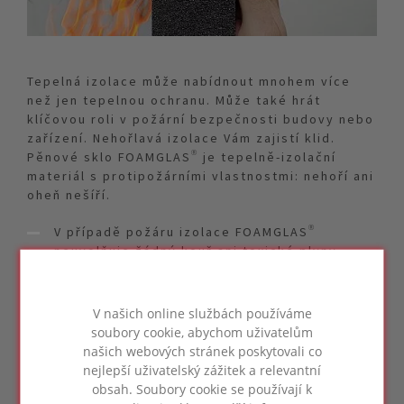
Tepelná izolace může nabídnout mnohem více
než jen tepelnou ochranu. Může také hrát
klíčovou roli v požární bezpečnosti budovy nebo
zařízení. Nehořlavá izolace Vám zajistí klid.
Pěnové sklo FOAMGLAS® je tepelně-izolační
materiál s protipožárními vlastnostmi: nehoří ani
oheň nešíří.
V případě požáru izolace FOAMGLAS®
neuvolňuje žádný kouř ani toxické plyny.
Izolace FOAMGLAS® nevytváří hustý kouř,
V našich online službách používáme
který může bránit evakuaci.
soubory cookie, abychom uživatelům
našich webových stránek poskytovali co
Z izolace FOAMGLAS® neodkapává hořící
nejlepší uživatelský zážitek a relevantní
materiál, který může zranit osoby a šířit
obsah. Soubory cookie se používají k