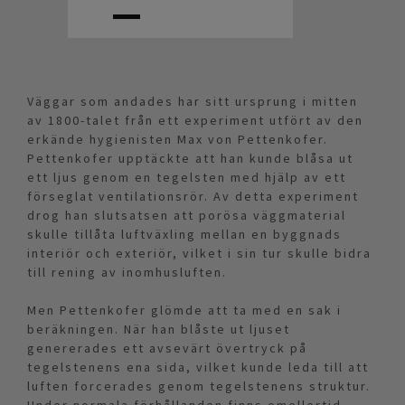
Väggar som andades har sitt ursprung i mitten
av 1800-talet från ett experiment utfört av den
erkände hygienisten Max von Pettenkofer.
Pettenkofer upptäckte att han kunde blåsa ut
ett ljus genom en tegelsten med hjälp av ett
förseglat ventilationsrör. Av detta experiment
drog han slutsatsen att porösa väggmaterial
skulle tillåta luftväxling mellan en byggnads
interiör och exteriör, vilket i sin tur skulle bidra
till rening av inomhusluften.
Men Pettenkofer glömde att ta med en sak i
beräkningen. När han blåste ut ljuset
genererades ett avsevärt övertryck på
tegelstenens ena sida, vilket kunde leda till att
luften forcerades genom tegelstenens struktur.