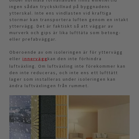
Under normala förhållanden finns emellertid
ingen sådan tryckskillnad på byggnadens
ytterskal. Inte ens vindlasten vid kraftiga
stormar kan transportera luften genom en intakt
yttervägg. Det är faktiskt så att väggar av
murverk och gips är lika lufttäta som betong-
eller prefabväggar.
Oberoende av om isoleringen är för yttervägg
eller
innervägg
kan den inte förhindra
luftväxling. Om luftväxling inte förekommer kan
den inte reduceras, och inte ens ett lufttätt
lager som installeras under isoleringen kan
ändra luftväxlingen från rummet.