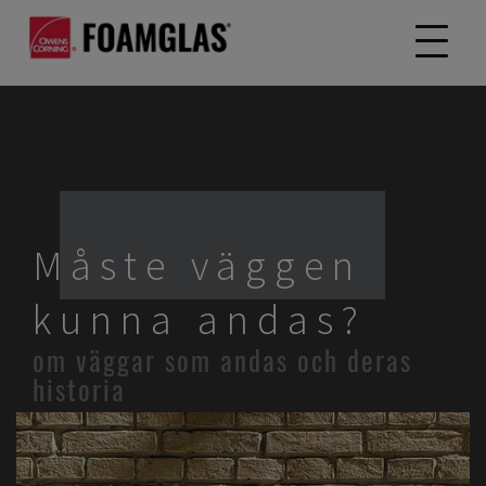
Måste väggen
kunna andas?
om väggar som andas och deras
historia