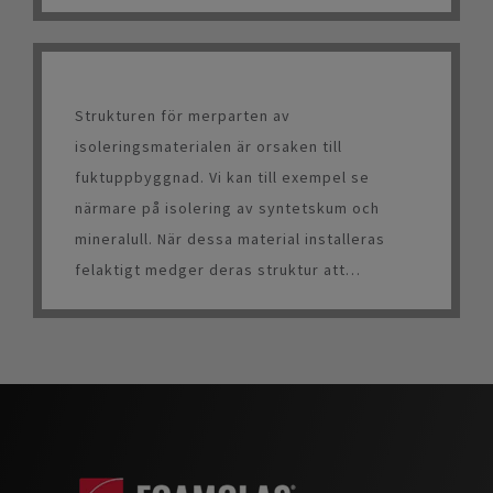
grundvatten eller något annat så tar sig
vattnet in där det inte ska vara.
Strukturen för merparten av
isoleringsmaterialen är orsaken till
fuktuppbyggnad. Vi kan till exempel se
närmare på isolering av syntetskum och
mineralull. När dessa material installeras
felaktigt medger deras struktur att
vattenånga kan passera igenom, vilket leder
till att isoleringsmaterialet gradvis blir
mättat med fukt.I byggsektorn skiljer vi
mellan två olika typer av kondensering: på
utsidan av eller i konstruktionen.