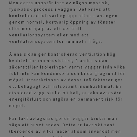
Men detta uppstår inte av någon mystisk,
fysikalisk process i väggen. Det krävs att
kontrollerad luftväxling upprättas – antingen
genom normal, kortvarig öppning av fönster
eller med hjälp av ett centralt
ventilationssystem eller med ett
ventilationssystem för rummet i fråga.
Å ena sidan ger kontrollerad ventilation hög
kvalitet för inomhusluften, å andra sidan
säkerställer isoleringen varma väggar från vilka
fukt inte kan kondensera och bilda grogrund för
mögel. Interaktionen av dessa två faktorer ger
ett behagligt och hälsosamt inomhusklimat. En
oisolerad vägg skulle bli kall, orsaka avsevärd
energiförlust och utgöra en permanent risk för
mögel.
När fukt avlägsnas genom väggar brukar man
säga att huset andas. Detta är faktiskt sant
(beroende av vilka material som används) men