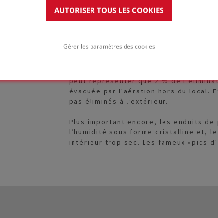
non isolé serait froid et inconfortable
AUTORISER TOUS LES COOKIES
d'énergie importantes et une menace 
L'élimination de l'humidité à travers l
Gérer les paramètres des cookies
Cela se produit effectivement, en fonc
dans l'équilibre de l'humidité d'une pi
progressive de la vapeur d'eau dans l
peut représenter que 2 % de l'éliminat
évacuée par l'aération hors du local. 
pas éliminés à l’extérieur.
Plus important encore, les enduits de 
l’humidité sous forme cristalline et, le
intérieur trop sec. Les fameux «pics d