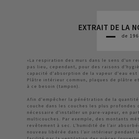
EXTRAIT DE LA 
de 19
«La respiration des murs dans le sens d'un re
pas lieu, cependant, pour des raisons d'hygi
capacité d'absorption de la vapeur d'eau est 
Plâtre intérieur commun, plaques de plâtre e
à ce besoin (tampon).
Afin d'empêcher la pénétration de la quantit
couche dans les couches les plus profondes de
nécessaire d'installer un pare-vapeur, en par
multicouches. Par exemple, des montants mét
revêtement à sec. L’humidité de l’air absorbé
nouveau libérée dans l’air intérieur pendant
facilité par la ventilation des pièces (ouvert