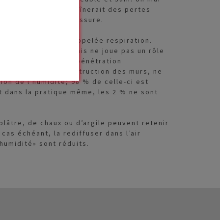
. En outre, cela entraînerait des pertes
permanente de moisissure.
es murs est parfois appelée respiration.
tion du matériau, mais ne joue pas un rôle
èce. La diffusion, la pénétration
es matériaux de construction des murs, ne
ion de l'humidité; 98 % de celle-ci est
Et dans la pratique même, les 2 % ne sont
plâtre, de chaux ou d’argile peuvent retenir
 cas échéant, la rediffuser dans l’air
'humidité» sont réduits.