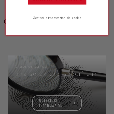
Gestisci le impostazioni dei cookie
COME POSSIAMO AIUTARTI?
State cercando
una soluzione specifica?
ULTERIORI
INFORMAZIONI