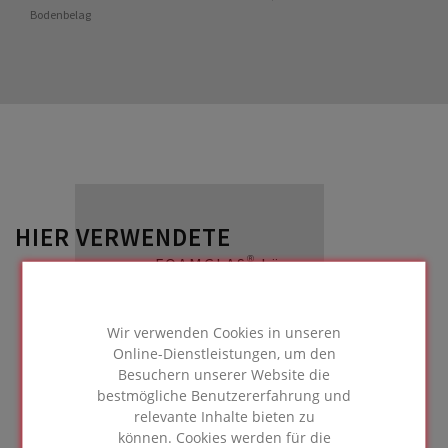
Bodenbelag
HIER VERWENDETE
FOAMGLAS® Lösung
Wir verwenden Cookies in unseren
Online-Dienstleistungen, um den
Besuchern unserer Website die
Innenliegende Bödendämmung
bestmögliche Benutzererfahrung und
mit
relevante Inhalte bieten zu
Druckausgleichssichten
können. Cookies werden für die