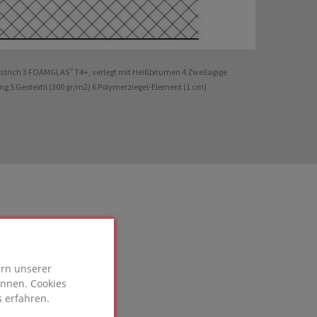
strich 3 FOAMGLAS® T4+, verlegt mit Heißbitumen 4 Zweilagige
g 5 Geotextil (300 gr/m2) 6 Polymerziegel-Element (1 cm)
ern unserer
önnen. Cookies
 erfahren.