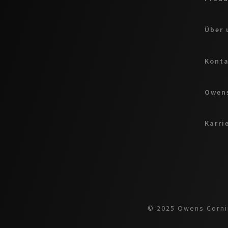
Über 
Kont
Owens
Karri
© 2025 Owens Cornin