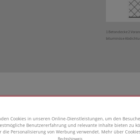
1 Betondecke 2 Voran
bituminöse Abdichtun
ETE
den Cookies in unseren Online-Dienstleistungen, um den Besuch
estmögliche Benutzererfahrung und relevante Inhalte bieten zu k
GLAS® Lösung
r die Personalisierung von Werbung verwendet. Mehr über Cookies
Rechtshinweis