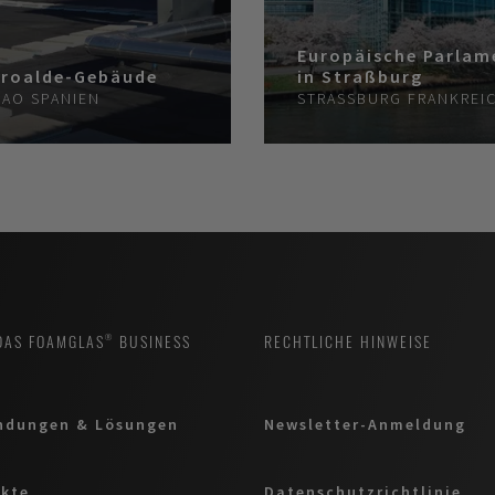
Europäische Parlam
roalde-Gebäude
in Straßburg
BAO
SPANIEN
STRASSBURG
FRANKREI
DAS FOAMGLAS® BUSINESS
RECHTLICHE HINWEISE
ndungen & Lösungen
Newsletter-Anmeldung
kte
Datenschutzrichtlinie