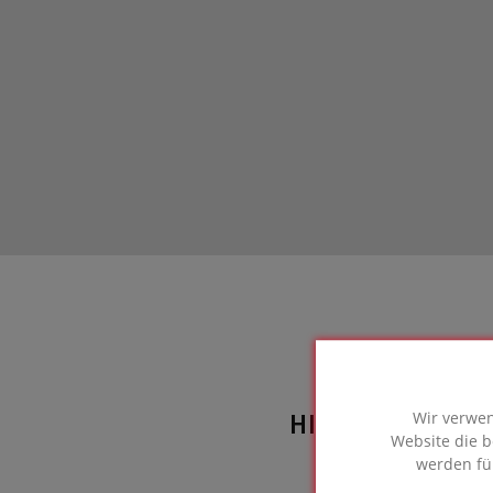
HIER VERWEND
Wir verwen
Website die b
FOAM
werden fü