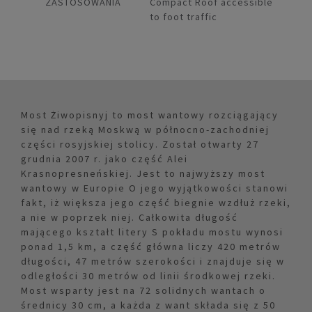
ZASTOSOWANIA
Compact Roof accessible
to foot traffic
Most Żiwopisnyj to most wantowy rozciągający
się nad rzeką Moskwą w północno-zachodniej
części rosyjskiej stolicy. Został otwarty 27
grudnia 2007 r. jako część Alei
Krasnopresneńskiej. Jest to najwyższy most
wantowy w Europie O jego wyjątkowości stanowi
fakt, iż większa jego część biegnie wzdłuż rzeki,
a nie w poprzek niej. Całkowita długość
mającego kształt litery S pokładu mostu wynosi
ponad 1,5 km, a część główna liczy 420 metrów
długości, 47 metrów szerokości i znajduje się w
odległości 30 metrów od linii środkowej rzeki.
Most wsparty jest na 72 solidnych wantach o
średnicy 30 cm, a każda z want składa się z 50