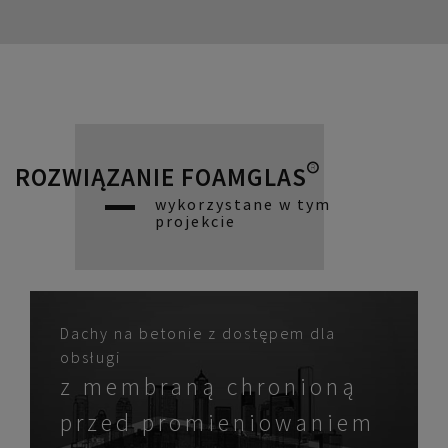
ROZWIĄZANIE FOAMGLAS®
wykorzystane w tym
projekcie
Dachy na betonie z dostępem dla
obsługi
z membraną chronioną
przed promieniowaniem