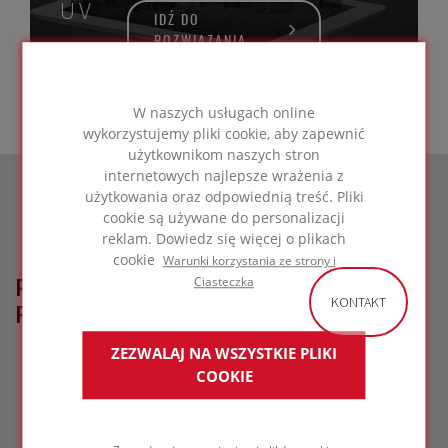
UV
IDŹ DO
ROZWIĄZANIA
W naszych usługach online
wykorzystujemy pliki cookie, aby zapewnić
użytkownikom naszych stron
internetowych najlepsze wrażenia z
użytkowania oraz odpowiednią treść. Pliki
cookie są używane do personalizacji
reklam. Dowiedz się więcej o plikach
cookie
Warunki korzystania ze strony i
POWIĄZANE PROJEKTY
Ciasteczka
KONTAKT
REFERENCYJNE
ZEZWALAJ NA WSZYSTKIE PLIKI
COOKIE