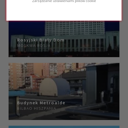
Zarządzanie ustawieniami plików cookie
Rosyjski Biały Dom
MOSKWA
ROSJA
Budynek Metroalde
BILBAO
HISZPANIA