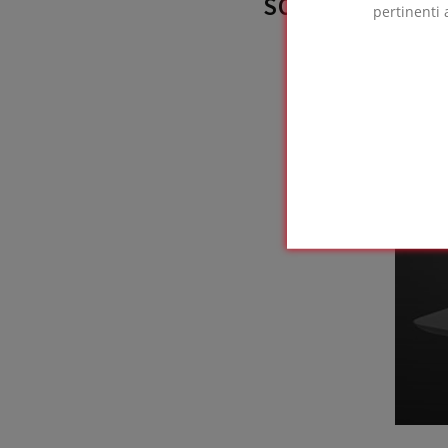
SOLUZIONE FO
pertinenti 
utili
Te
c