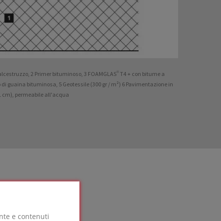
 calcestruzzo, 2 Primer bituminoso, 3 FOAMGLAS® T4 + con bitume a
o di guaina bituminosa, 5 Geotessile (300 gr / m²) 6 Pavimentazione in
1 cm), permeabile all'acqua
ente e contenuti