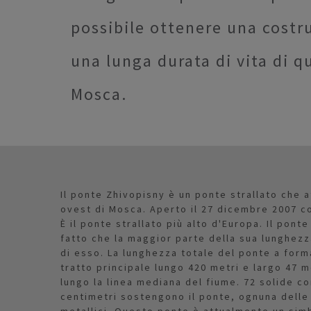
possibile ottenere una costr
una lunga durata di vita di q
Mosca.
Il ponte Zhivopisny è un ponte strallato che 
ovest di Mosca. Aperto il 27 dicembre 2007 
È il ponte strallato più alto d'Europa. Il pon
fatto che la maggior parte della sua lunghezz
di esso. La lunghezza totale del ponte a for
tratto principale lungo 420 metri e largo 47 m
lungo la linea mediana del fiume. 72 solide c
centimetri sostengono il ponte, ognuna delle
metallici. Questo ponte è attualmente un sim