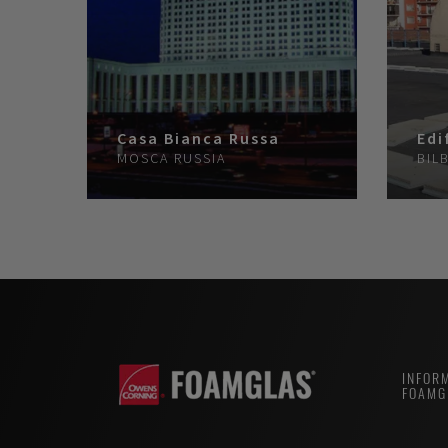
Casa Bianca Russa
Edi
MOSCA
RUSSIA
BIL
INFORM
FOAMG