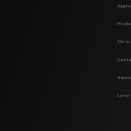
Appli
Prodo
Chi s
Conta
Owens
Lavor