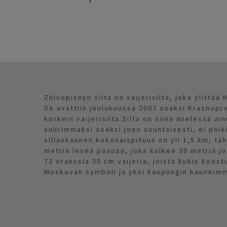
Zhivopisnyn silta on vaijerisilta, joka ylittä
Se avattiin joulukuussa 2007 osaksi Krasnop
korkein vaijerisilta Silta on siinä mielessä ai
suurimmaksi osaksi joen suuntaisesti, ei poik
sillankannen kokonaispituus on yli 1,5 km, täh
metriä leveä pääosa, joka kulkee 30 metriä jo
72 oranssia 30 cm vaijeria, joista kukin koost
Moskovan symboli ja yksi kaupungin kauneimm