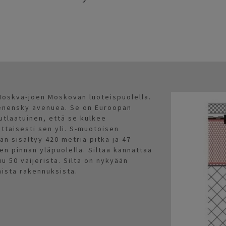
ä Moskva-joen Moskovan luoteispuolella.
renensky avenuea. Se on Euroopan
nutlaatuinen, että se kulkee
ittaisesti sen yli. S-muotoisen
än sisältyy 420 metriä pitkä ja 47
en pinnan yläpuolella. Siltaa kannattaa
uu 50 vaijerista. Silta on nykyään
ista rakennuksista.