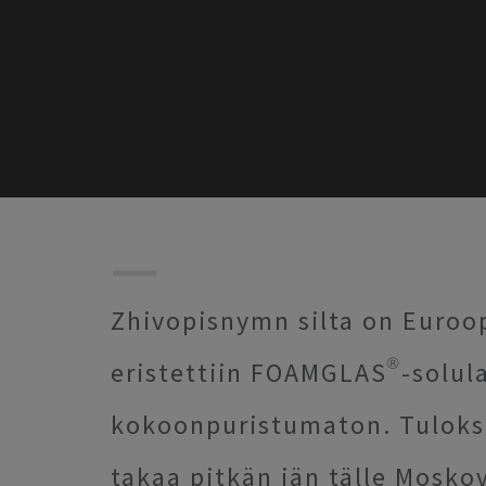
Zhivopisnymn silta on Euroopa
eristettiin FOAMGLAS®-solula
kokoonpuristumaton. Tulokse
takaa pitkän iän tälle Moskov