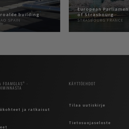
European Parliamen
roalde building
of Strasbourg
BAO
SPAIN
STRASBOURG
FRANCE
A FOAMGLAS® -
KÄYTTÖEHDOT
OIMINNASTA
Tilaa uutiskirje
ökohteet ja ratkaisut
Tietosuojaseloste
eet