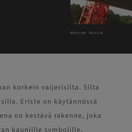
Moscow
Russia
n korkein vaijerisilta. Silta
silla. Eriste on käytännössä
na on kestävä rakenne, joka
an kauniille symbolille.