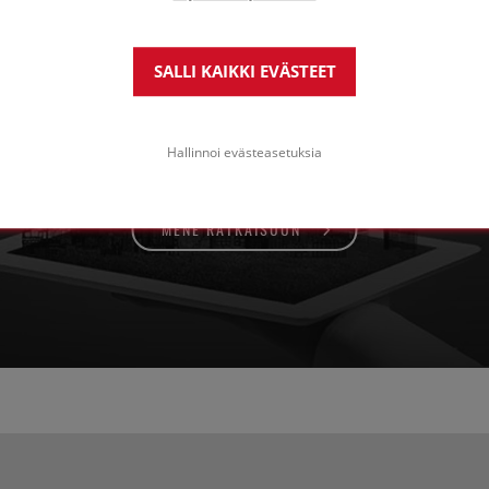
oltokatot betonikatolla
SALLI KAIKKI EVÄSTEET
a UV-valolta suojaavalla
äällysteellä
Hallinnoi evästeasetuksia
MENE RATKAISUUN