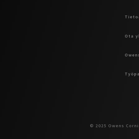
Tieto
Ota y
Owens
Työp
© 2025 Owens Cornin