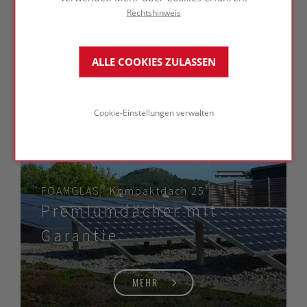
Rechtshinweis
MEHR
ALLE COOKIES ZULASSEN
Cookie-Einstellungen verwalten
FOAMGLAS® Kompaktdach ­25®
Premiumdächer­ mit ­
Garantie
MEHR