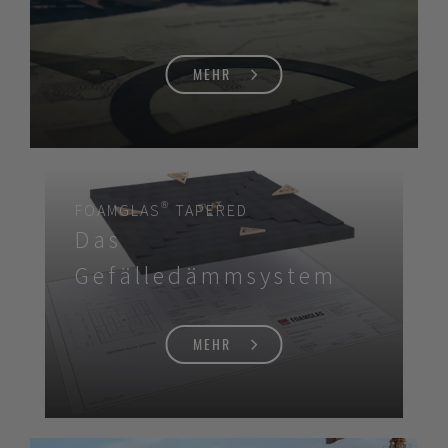
MEHR
FOAMGLAS® TAPERED
Das
Gefälledämmsystem
MEHR