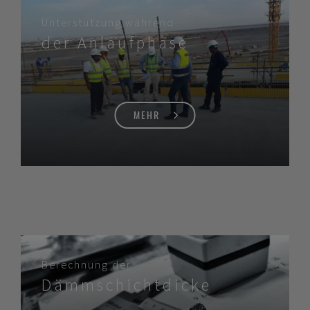
Unterstützung während
der Anlaufphase
MEHR
Berechnung der
Dämmschichtdicke