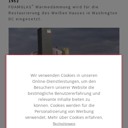
1952
FOAMGLAS® Wärmedämmung wird für die
Restaurierung des Weißen Hauses in Washington
DC eingesetzt.
Wir verwenden Cookies in unseren
Online-Dienstleistungen, um den
Besuchern unserer Website die
bestmögliche Benutzererfahrung und
relevante Inhalte bieten zu
können. Cookies werden für die
Personalisierung von Werbung
1957
verwendet. Mehr über Cookies erfahren.
FOAMGLAS® Wärmedämmung wird erstmals auf
Rechtshinweis
dem europäischen Markt eingeführt.