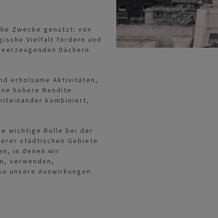
che Zwecke genutzt: von
ische Vielfalt fördern und
rgieerzeugenden Dächern
nd erholsame Aktivitäten,
ine höhere Rendite
miteinander kombiniert,
e wichtige Rolle bei der
serer städtischen Gebiete
en, in denen wir
en, verwenden,
so unsere Auswirkungen