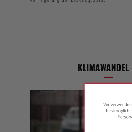
Verringerung der Lebensqualität.
KLIMAWANDEL
Wir verwenden 
bestmögliche 
Persona