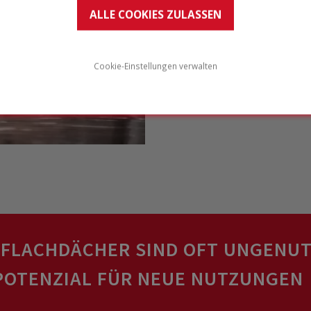
Wassermengen zu bewältige
ALLE COOKIES ZULASSEN
strömen.
Architekten, Stadtplaner 
Cookie-Einstellungen verwalten
Rolle bei der Entwicklung
überfüllten Städte zu an
gestalten, heute und in 
 FLACHDÄCHER SIND OFT UNGENUT
POTENZIAL FÜR NEUE NUTZUNGEN