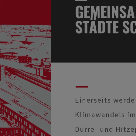
GEMEINSA
STÄDTE S
Einerseits werd
Klimawandels im
Dürre- und Hitz