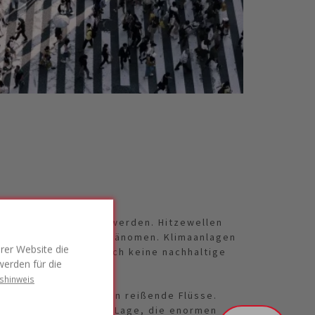
sere Städte schwül werden. Hitzewellen
r wiederkehrendes Phänomen. Klimaanlagen
rer Website die
 sein. Und sie ist auch keine nachhaltige
werden für die
shinweis
eln unsere Straßen in reißende Flüsse.
einfach nicht in der Lage, die enormen