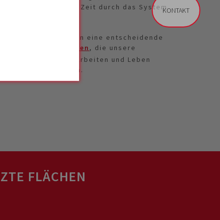
n, die in so kurzer Zeit durch das System
KONTAKT
und Ingenieure spielen eine entscheidende
nachhaltiger Lösungen
, die unsere
genehmen Orten zum Arbeiten und Leben
den kommenden Jahren.
ZTE FLÄCHEN