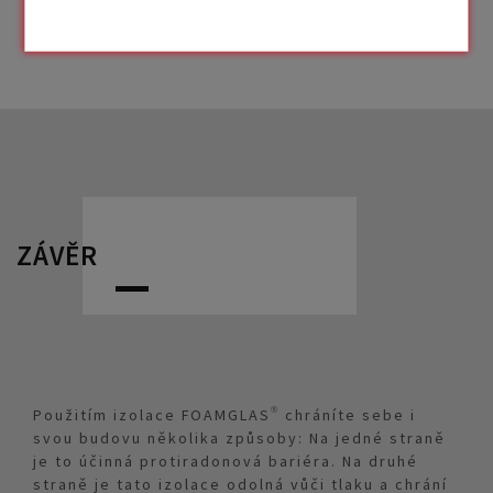
ZÁVĚR
Použitím izolace FOAMGLAS® chráníte sebe i
svou budovu několika způsoby: Na jedné straně
je to účinná protiradonová bariéra. Na druhé
straně je tato izolace odolná vůči tlaku a chrání