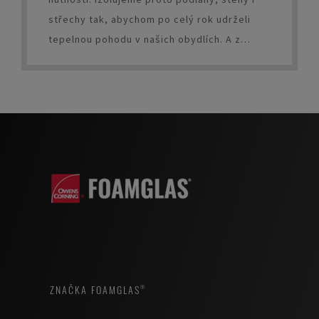
střechy tak, abychom po celý rok udrželi
tepelnou pohodu v našich obydlích. A z
dlouhodobého hlediska tím ušetřili spoustu
peněz.
ZNAČKA FOAMGLAS®