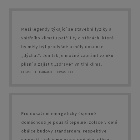
Mezi legendy týkající se stavební fyziky a
vnitřního klimatu patří i ty o stěnách, které
by měly být prodyšné a měly dokonce
„dýchat“. Jen tak je možné zabránit vzniku
plísní a zajistit „zdravé“ vnitřní klima.
CHRISTELLE HAINAUX | THOMAS BECHT
Pro dosažení energeticky úsporné
domácnosti je použití tepelné izolace v celé
obálce budovy standardem, respektive
nutností. Izolujeme proto podlahy, stěny i