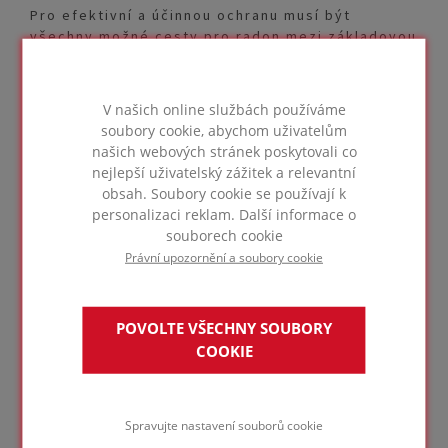
Pro efektivní a účinnou ochranu musí být
všechny možné cesty pro radon mezi základovou
zeminou budovy a vnitřním prostředím utěsněny.
Tepelná izolace FOAMGLAS® nabízí vytvoření
kontinuální lepené parotěsné vrstvy. Může být
V našich online službách používáme
aplikována jako vnitřní izolace v podlahách nebo
soubory cookie, abychom uživatelům
suterénních stěnách nebo přímo v základové
našich webových stránek poskytovali co
spáře pod deskou a vně suterénních stěn.
nejlepší uživatelský zážitek a relevantní
obsah. Soubory cookie se používají k
Uzavřená buněčná struktura pěnového skla
personalizaci reklam. Další informace o
FOAMGLAS® je zcela neprodyšná a neprostupná
souborech cookie
pro všechny plyny. Bylo prokázáno, že lepené
Právní upozornění a soubory cookie
aplikace FOAMGLAS® ve spodní stavbě snižují
expozici radonu.
POVOLTE VŠECHNY SOUBORY
Kromě vysoké pevnosti v tlaku je tepelná
COOKIE
izolace FOAMGLAS® odolná i vůči hnilobám,
hlodavcům a hmyzu. U tohoto materiálu lze
prakticky vyloučit prorůstání kořenů nebo jeho
jiné mechanické poškození.
Spravujte nastavení souborů cookie