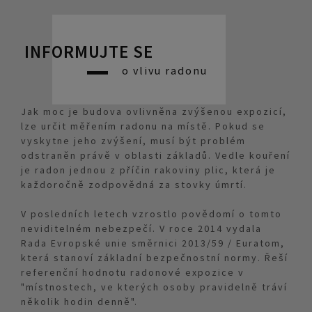
INFORMUJTE SE
o vlivu radonu
Jak moc je budova ovlivněna zvýšenou expozicí,
lze určit měřením radonu na místě. Pokud se
vyskytne jeho zvýšení, musí být problém
odstraněn právě v oblasti základů. Vedle kouření
je radon jednou z příčin rakoviny plic, která je
každoročně zodpovědná za stovky úmrtí.
V posledních letech vzrostlo povědomí o tomto
neviditelném nebezpečí. V roce 2014 vydala
Rada Evropské unie směrnici 2013/59 / Euratom,
která stanoví základní bezpečnostní normy. Řeší
referenční hodnotu radonové expozice v
"místnostech, ve kterých osoby pravidelně tráví
několik hodin denně".