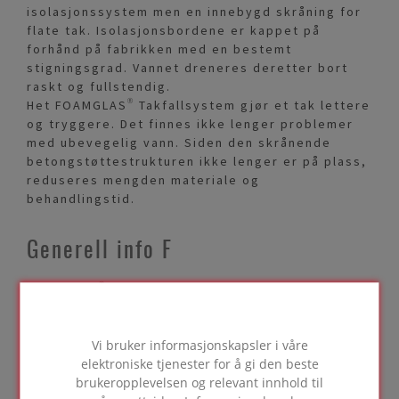
isolasjonssystem men en innebygd skråning for
flate tak. Isolasjonsbordene er kappet på
forhånd på fabrikken med en bestemt
stigningsgrad. Vannet dreneres deretter bort
raskt og fullstendig.
Het FOAMGLAS® Takfallsystem gjør et tak lettere
og tryggere. Det finnes ikke lenger problemer
med ubevegelig vann. Siden den skrånende
betongstøttestrukturen ikke lenger er på plass,
reduseres mengden materiale og
behandlingstid.
Generell info F
FOAMGLAS® F har den høyeste trykkfastheten i
vårt utvalg av isolasjonsplater og -paneler. Med
en lambdaverdi på 0,050 W/(m.K) og en
trykkfasthet på 1600 kPa brukes dette produktet
Vi bruker informasjonskapsler i våre
kun til tak og gulv som bærer en tung belastning
elektroniske tjenester for å gi den beste
og under fundamenter. Bruksområder det
brukeropplevelsen og relevant innhold til