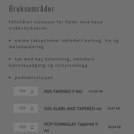
Bruksområder
Fallskåret isolasjon for flater med høye
trykkstyrkekrav:
varme taksystemer inkludert betong, tre og
metallunderlag
tak med høy belastning, inkludert
kjøretøyadgang og utstyrsanlegg
podiumisolasjon
PDS-TAPERED F-NO
310,68 KB
SDS-SLABS AND TAPERED-no
58,87 KB
DOP-FOAMGLAS Tapered F-
86,04 KB
no