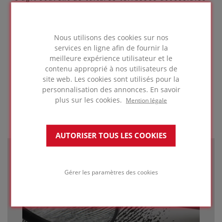
au public et sur lesquelles les services
d’incendie doivent pouvoir circuler, ou des
toitures terrasses parkings pour véhicules
Nous utilisons des cookies sur nos
légers ou poids lourds. La résistance à la
services en ligne afin de fournir la
compression du FOAMGLAS® F est également
meilleure expérience utilisateur et le
nécessaire pour les applications sur sols
contenu approprié à nos utilisateurs de
industriels fortement sollicités. Pour déterminer
site web. Les cookies sont utilisés pour la
s’il convient d’utiliser le FOAMGLAS® S3 ou le
personnalisation des annonces. En savoir
FOAMGLAS® F, deux matériaux d’isolation à haute
plus sur les cookies.
Mention légale
résistance à la compression, il est préférable
de demander conseil à un bureau d’études qui
effectuera les calculs nécessaires.
AUTORISER TOUS LES COOKIES
Gérer les paramètres des cookies
À la recherche d'une
solution spécifique ?