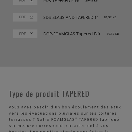
PDS-TAPERED F-FR
294,5 KB
SDS-SLABS AND TAPERED-fr
81,97 KB
DOP-FOAMGLAS Tapered F-fr
86,15 KB
Type de produit TAPERED
Vous avez besoin d'un bon écoulement des eaux
vers les évacuations pluviales sur les toitures
terrasses ? Notre FOAMGLAS® TAPERED fabriqué
sur mesure correspond parfaitement à vos
besoins. Une solution simple pour éviter la