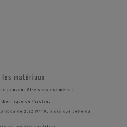
 les matériaux
 ne peuvent être sous-estimées :
é thermique de l’isolant
 lambda de 2,22 W/mK, alors que celle du
.
nte-et-une fois supérieur