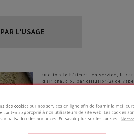
PAR L’USAGE
Une fois le bâtiment en service, la co
d’air chaud ou par diffusion(2) de vape
dans une pièce dégagent de la vapeur 
plantes, les procédés de production, l
bain…
ns des cookies sur nos services en ligne afin de fournir la meilleu
 le contenu approprié à nos utilisateurs de site web. Les cookies son
Des problèmes d’humidité par convectio
rsonnalisation des annonces. En savoir plus sur les cookies.
chaud et humide pénètre dans l’isolan
Mention
endommagée, dégradée ou défectueuse 
vapeur pénètre et elle se condense dè