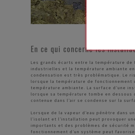
En ce qui concerne les installa
Les grands écarts entre la température de 
industrielles et la température ambiante en
condensation est très problématique. Le r
lorsque la température de fonctionnement de
température ambiante. La surface d’une inst
lorsque sa température tombe en dessous d
contenue dans l’air se condense sur la surf
Lorsque de la vapeur d’eau pénètre dans un
l’isolant et l’installation peut provoquer u
importants et des problèmes de sécurité m
fonctionnement d’un système peut favoriser 