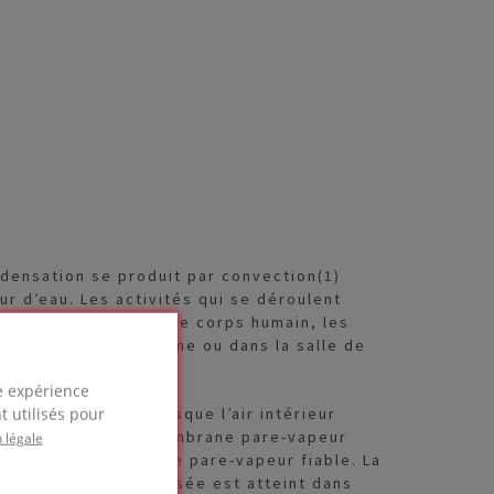
ndensation se produit par convection(1)
ur d’eau. Les activités qui se déroulent
d’eau, produite par le corps humain, les
es activités en cuisine ou dans la salle de
re expérience
t utilisés pour
n apparaissent lorsque l’air intérieur
t en raison d’une membrane pare-vapeur
 légale
ou en l’absence de pare-vapeur fiable. La
s que le point de rosée est atteint dans