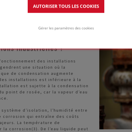
l’isolant. En conséquence, l’humidité 
AUTORISER TOUS LES COOKIES
Gérer les paramètres des cookies
tions industrielles ?
fonctionnement des installations
gendrent une situation où la
isque de condensation augmente
s installations est inférieure à la
allation est sujette à la condensation
u point de rosée, car la vapeur d’eau
ace.
 système d’isolation, l’humidité entre
ne corrosion qui entraîne des coûts
ajeurs. La température de
la corrosion(3). De l’eau liquide peut