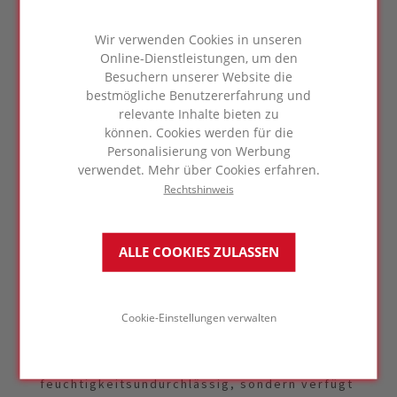
Abdichtungsbahn.
Wir verwenden Cookies in unseren
Die FOAMGLAS®-Dämmung bleibt an Ort und
Online-Dienstleistungen, um den
Stelle und verbessert die Energieeffizienz
Besuchern unserer Website die
des Gebäudes wie bisher. Es wird lediglich
bestmögliche Benutzererfahrung und
eine neue Abdichtung benötigt.
relevante Inhalte bieten zu
können. Cookies werden für die
Der Zweck der Dämmung ist es, Energie zu
Personalisierung von Werbung
sparen. Diese Einsparungen sind für die
verwendet. Mehr über Cookies erfahren.
Zukunft berechnet, aber wenn die Dämmung
Rechtshinweis
vor dem Ende ihres Lebenszyklus nass wird,
muss sie ersetzt werden. Mit FOAMGLAS® ist
das kein Thema, sagt Els Bleus.
ALLE COOKIES ZULASSEN
FOAMGLAS®-Dämmung bietet hohe
Cookie-Einstellungen verwalten
Druckfestigkeit
FOAMGLAS® ist nicht nur
feuchtigkeitsundurchlässig, sondern verfügt