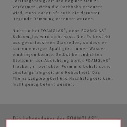
Leistungsfähigkeit und beginnt sich zu
verformen. Wenn die Dachbahn erneuert
wird, muss daher oft auch die darunter
liegende Dämmung erneuert werden.
Nicht so bei FOAMGLAS®, denn FOAMGLAS®
Schaumglas wird nicht nass. Nie. Es besteht
aus geschlossenen Glaszellen, so dass es
keinen einzigen Spalt gibt, in den Wasser
eindringen könnte. Selbst bei undichten
Stellen in der Abdichtung bleibt FOAMGLAS®
trocken, in perfekter Form und behält seine
Leistungsfähigkeit und Robustheit. Das
Thema Langlebigkeit und Nachhaltigkeit kann
nicht genug betont werden:
Die Lebensdauer der FOAMGLAS®-
Dämmung übertrifft diejenige der