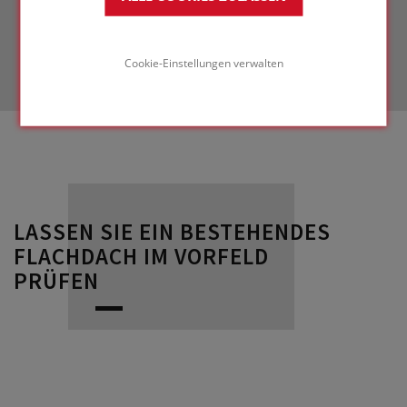
dem alle positiven Aspekte, die ein
begrüntes Dach Ihrem Haus verleihen kann,
ausführlich erläutert werden.
Cookie-Einstellungen verwalten
LASSEN SIE EIN BESTEHENDES
FLACHDACH IM VORFELD
PRÜFEN