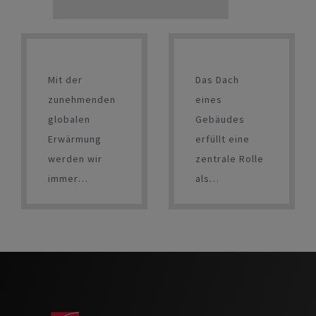
Mit der
Das Dach
zunehmenden
eines
globalen
Gebäudes
Erwärmung
erfüllt eine
werden wir
zentrale Rolle
immer
als
häufiger mit
schützende
der Gefahr
Hülle –
extremer
gewissermaßen
Dürren und
die "fünfte
Regenfälle
Fassade"
konfrontiert
genannt. Für