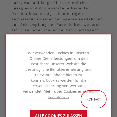
kann, was auf lange Sicht erhebliche
Energie- und Kostenvorteile bedeutet.
Darüber hinaus trägt die niedrigere
Temperatur zu einer geringeren Ausdehnung
und Schrumpfung der Paneele bei, wodurch
sich ihre Lebensdauer deutlich verlängert
und die Alterung verlangsamt wird.
Darüber hinaus erhöht die Dachbegrünung
die Feuerbeständigkeit des Daches. Die
Wir verwenden Cookies in unseren
Vegetation trägt dazu bei, die Ausbreitung
Online-Dienstleistungen, um den
von Bränden zu verringern, und bietet eine
Besuchern unserer Website die
zusätzliche Sicherheits- und Schutzschicht
bestmögliche Benutzererfahrung und
für Ihr Gebäude.
relevante Inhalte bieten zu
können. Cookies werden für die
Nicht zu vergessen sind die allgemeinen
Personalisierung von Werbung
Vorteile einer
Dachbegrünung
, die über die
verwendet. Mehr über Cookies erfahren.
symbiotische Beziehung zu den Solarzellen
Rechtshinweis
KONTAKT
hinausgehen. Weitere Informationen zu
diesen Vorteilen finden Sie in unserem
ausführlichen Text zur Dachbegrünung
, in
ALLE COOKIES ZULASSEN