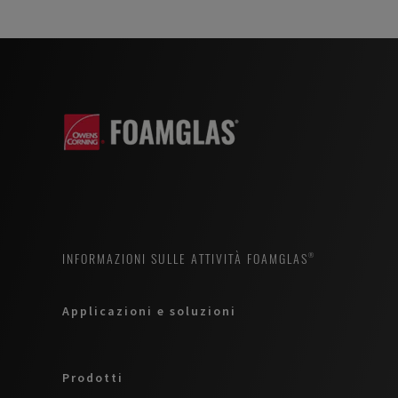
minaccia di
"la quinta
siccità e
facciata". È
piogge
fondamentale
estreme.
per i
Questi
proprietari di
problemi sono
edifici
quindi tra le
assicurarsi
priorità
che il tetto
dell'agenda.
attivo sia
Con i tetti di
impermeabile
INFORMAZIONI SULLE ATTIVITÀ FOAMGLAS®
ritenzione,
e sicuro, in
possiamo
quanto
Applicazioni e soluzioni
immagazzinare
dovrebbe
e tamponare
rimanere
temporaneamente
funzionale per
Prodotti
l'acqua
decenni.