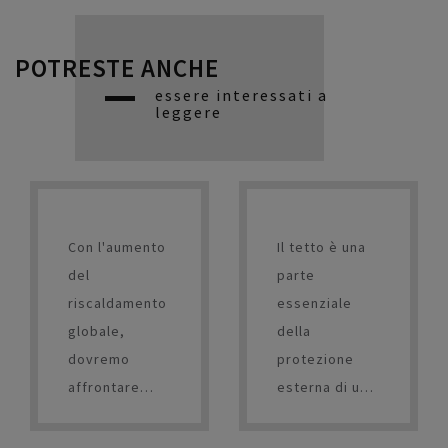
POTRESTE ANCHE
essere interessati a
leggere
Con l'aumento
Il tetto è una
del
parte
riscaldamento
essenziale
globale,
della
dovremo
protezione
affrontare
esterna di un
sempre più
edificio, nota
spesso la
anche come