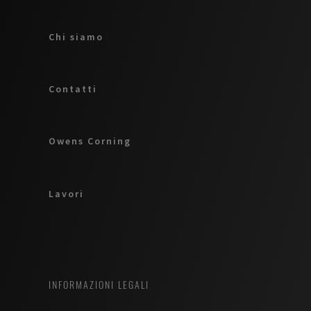
piovana che
cade sui tetti
Chi siamo
piani.
Contatti
Owens Corning
Lavori
INFORMAZIONI LEGALI