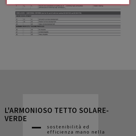
L'ARMONIOSO TETTO SOLARE-
VERDE
sostenibilità ed
efficienza mano nella