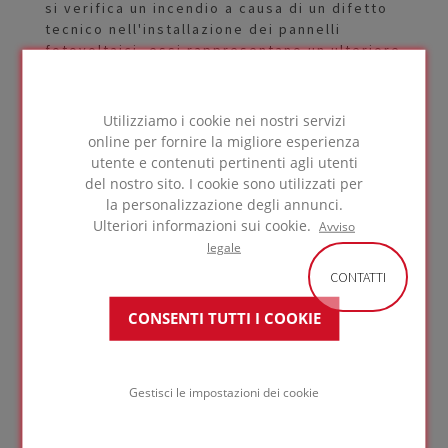
si verifica un incendio a causa di un difetto
tecnico nell'installazione dei pannelli
fotovoltaici, essi rappresentano un ulteriore
rischio. L'opuscolo sulla Prevenzione in caso
di Pannelli Solari, pubblicato
dall'Associazione degli Assicuratori,
Utilizziamo i cookie nei nostri servizi
sconsiglia pertanto esplicitamente l'uso di
online per fornire la migliore esperienza
isolanti infiammabili nelle strutture del
utente e contenuti pertinenti agli utenti
tetto.
del nostro sito. I cookie sono utilizzati per
la personalizzazione degli annunci.
I materiali isolanti con classe di reazione al
Ulteriori informazioni sui cookie.
Avviso
fuoco A1 sono un requisito fondamentale per
legale
garantire la sicurezza di un tetto piano.
CONTATTI
Questo approccio consente di ridurre il
rischio di incendio e di diminuire i costi
CONSENTI TUTTI I COOKIE
dell'assicurazione contro gli incendi.
Gestisci le impostazioni dei cookie