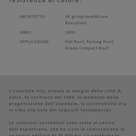
ARCHITETTO
VK group Healthcare
Roeselare
ANNO
2009
APPLICAZIONE
Flat Roof, Parking Roof,
Green Compact Roof
L'ospedale OLV, situato ai margini della città di
Aalst, fu costruito nel 1904. Al momento della
progettazione dell'ospedale, la sostenibilità era
in cima alla lista dei requisiti fondamentali.
Le soluzioni sostenibili sono state al centro
dell'espansione, che ha visto la realizzazione di
un nuovo edificio di 45.000 m2. Lo conferma la