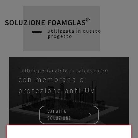
SOLUZIONE FOAMGLAS®
utilizzata in questo
progetto
Tetto ispezionabile su calcestruzzo
con membrana di
protezione anti-UV
VAI ALLA
SOLUZIONE