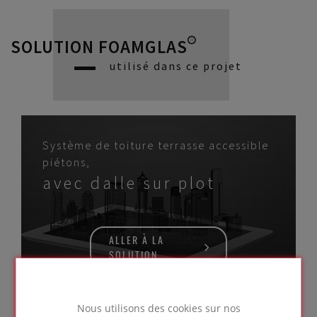
SOLUTION FOAMGLAS®
utilisé dans ce projet
Système de toiture terrasse accessible
piétons,
avec dalle sur plot
ALLER À LA
SOLUTION
Nous utilisons des cookies sur nos