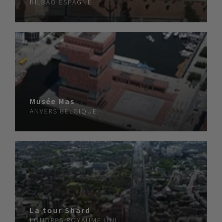
BILBAO
ESPAGNE
Musée Mas
ANVERS
BELGIQUE
La tour Shard
LONDRES
ROYAUME UNI