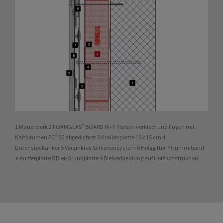
1 Mauerwerk 2 FOAMGLAS® BOARD W+F Platten verklebt und Fugen mit
Kaltbitumen PC® 56 abgedichtet 3 Krallenplatte 15 x 15 cm 4
Durchsteckanker 5 Verzinktes Schienensystem 6 Holzgitter 7 Gummiband
+ Kupferplatte 8 Blei-Grundplatte 9 Bleiverkleidung auf Holzkonstruktion