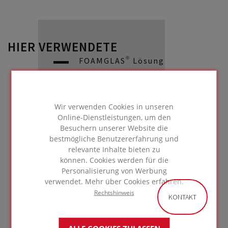
HIER VERWENDETE
FOAMGLAS® Lösung
Wir verwenden Cookies in unseren
Online-Dienstleistungen, um den
Vorgehängte hinterlüftete Fassaden
Besuchern unserer Website die
mit Verbundplatten
bestmögliche Benutzererfahrung und
relevante Inhalte bieten zu
können. Cookies werden für die
Personalisierung von Werbung
verwendet. Mehr über Cookies erfahren.
ZUR LÖSUNG
Rechtshinweis
GEHEN
KONTAKT