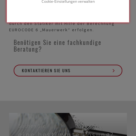
Cookie-Einstellungen verwalten
Mörtelschicht eingebaut.
Eine statische Berechnung der PERINSUL
Anwendung für Ihr spezifisches Projekt sollte
durch den Statiker mit Hilfe der Berechnung
EUROCODE 6 „Mauerwerk“ erfolgen.
Benötigen Sie eine fachkundige
Beratung?
KONTAKTIEREN SIE UNS
Suchen Sie
eine bestimmte Lösung?