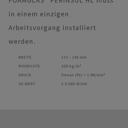
FOAMGLAS® PERINSUL HL muss
in einem einzigen
Arbeitsvorgang installiert
werden.
BREITE
115 - 240 mm
ROHDICHTE
200 kg/m³
DRUCK
Fmean (fb) = 2.9N/mm²
ΛD-WERT
≤ 0.068 W/mK