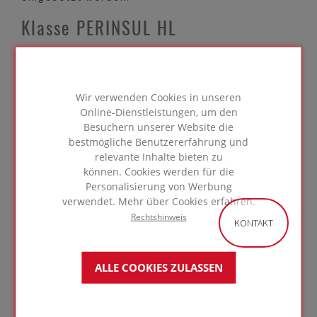
Klasse PERINSUL HL
Mit FOAMGLAS® PERINSUL steht ein
Wärmedämmelement zur Verfügung, welches
sowohl die thermischen, die bauphysikalischen
Wir verwenden Cookies in unseren
als auch die ausführungsbedingten
Online-Dienstleistungen, um den
Wärmebrücken vollständig ausschließt.
Besuchern unserer Website die
FOAMGLAS® PERINSUL ist der Dämmstein zur
bestmögliche Benutzererfahrung und
Vermeidung von Wärmebrücken ohne zusätzliche
relevante Inhalte bieten zu
Trag- oder Stützelemente. FOAMGLAS® PERINSUL
können. Cookies werden für die
besteht zu 100% aus dem druckfesten und
Personalisierung von Werbung
baupraktisch stauchungsfreien Dämmstoff
verwendet. Mehr über Cookies erfahren.
Schaumglas. Nur FOAMGLAS® PERINSUL liefert
Rechtshinweis
KONTAKT
einen Dämmwert und zugleich eine statische
Tragfähigkeit. Für FOAMGLAS® PERINSUL im
Anwendungsgebiet "Fußpunkt unter aufgehenden
ALLE COOKIES ZULASSEN
Wänden" liegt eine ETA Zulassung (European
Technical Approval) vor, die das
Leistungsvermögen bescheinigt. Dazu wird es
unter dem tragenden Mauerwerk in einer