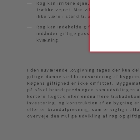
Røg kan irritere øjne, næse, hals og lung
trække vejret. Man vil snappe efter vejre
ikke være i stand til at nå udgangen eller 
Røg kan indeholde giftige stoffer som f.
indånder giftige gasser, mister man bevi
kvælning.
I den nuværende lovgivning tages der kun delv
giftige dampe ved brandvurdering af byggemat
Røgens giftighed er ikke omfattet. Byggemate
på såvel brandspredningen som udviklingen af 
kortere flugttid eller endnu flere tilskadeko
investering, og konstruktion af en bygning er
eller en brandafprøvning, som er vigtig i tilf
overveje den mulige udvikling af røg og gifti