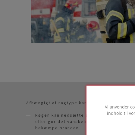
Afhængigt af røgtype kan der ske følgende:
Vi anvender co
indhold til v
Røgen kan nedsætte sigtbarheden, hvilket
eller gør det vanskeligt for brandfolkene
bekæmpe branden.