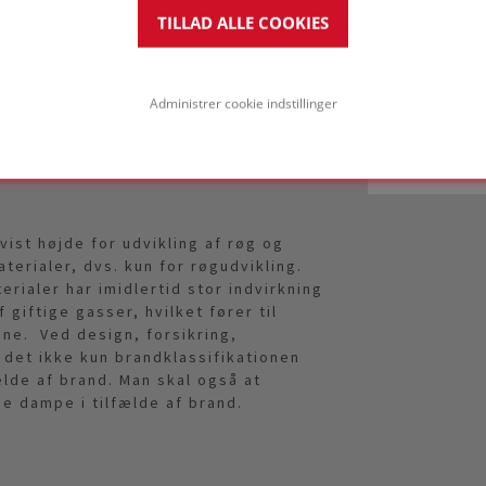
er, hvilket gør det meget vanskeligt at
TILLAD ALLE COOKIES
t og hurtigt blive forpustet og derfor
vil nå den for sent.
eks. kvælende gasser. Hvis man
Administrer cookie indstillinger
dstheden og kan hurtigt dø på grund af
ist højde for udvikling af røg og
erialer, dvs. kun for røgudvikling.
rialer har imidlertid stor indvirkning
giftige gasser, hvilket fører til
mne. Ved design, forsikring,
 det ikke kun brandklassifikationen
ælde af brand. Man skal også at
ge dampe i tilfælde af brand.