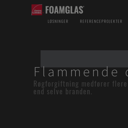
LØSNINGER
REFERENCEPROJEKTER
Flammende 
Røgforgiftning medfører fler
end selve branden.