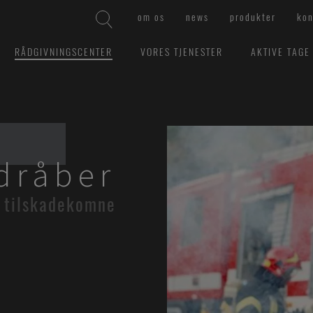
om os
news
produkter
kon
RÅDGIVNINGSCENTER
VORES TJENESTER
AKTIVE TAGE
dråber
e tilskadekomne