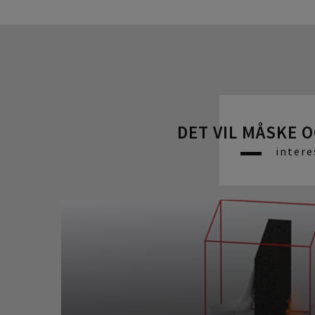
DET VIL MÅSKE 
intere
GIV IKKE BRAND OG RØG EN CHANCE!