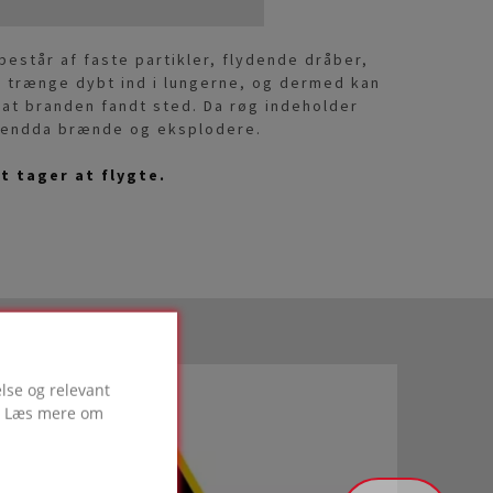
estår af faste partikler, flydende dråber,
n trænge dybt ind i lungerne, og dermed kan
at branden fandt sted. Da røg indeholder
n endda brænde og eksplodere.
t tager at flygte.
lse og relevant
g. Læs mere om