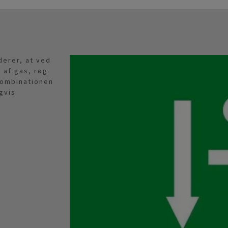
derer, at ved
 af gas, røg
kombinationen
gvis