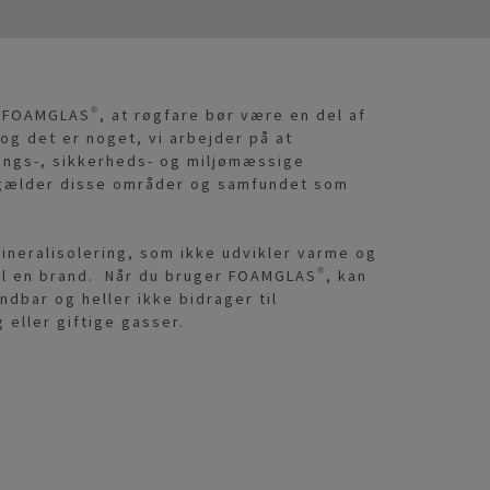
 FOAMGLAS®, at røgfare bør være en del af
og det er noget, vi arbejder på at
ings-, sikkerheds- og miljømæssige
 gælder disse områder og samfundet som
ineralisolering, som ikke udvikler varme og
il en brand. Når du bruger FOAMGLAS®, kan
dbar og heller ikke bidrager til
 eller giftige gasser.