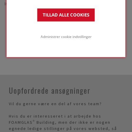
Ingen søgeresultater
TILLAD ALLE COOKIES
Administrer cookie indstillinger
First
Previous
Next
Last
Uopfordrede ansøgninger
Vil du gerne være en del af vores team?
Hvis du er interesseret i at arbejde hos
FOAMGLAS® Building, men der ikke er nogen
egnede ledige stillinger på vores websted, så