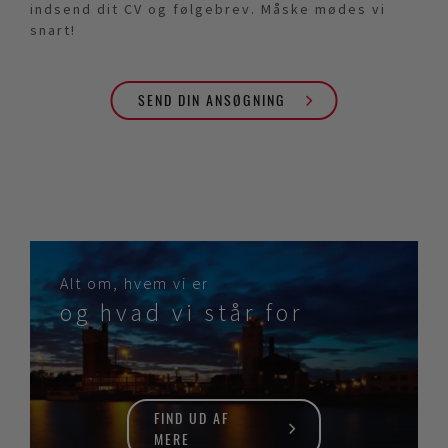
indsend dit CV og følgebrev. Måske mødes vi
snart!
SEND DIN ANSØGNING
Alt om, hvem vi er
og hvad vi står for
FIND UD AF
MERE