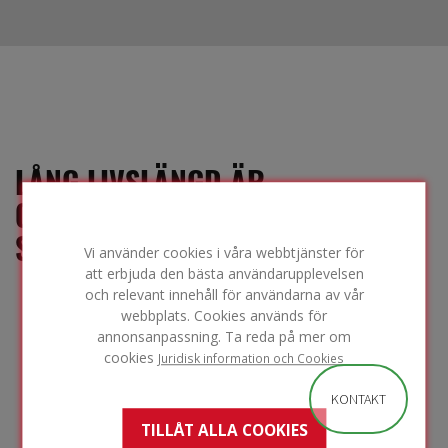
LÅNG LIVSLÄNGD ÄR
CIRKULÄRT NÄR DEN ÄR
SOM BÄST
Vi använder cookies i våra webbtjänster för
att erbjuda den bästa användarupplevelsen
FOAMGLAS®-
och relevant innehåll för användarna av vår
produkter behåller
webbplats. Cookies används för
hela sin styrka och
annonsanpassning. Ta reda på mer om
andra egenskaper
cookies
över tid. Eftersom
Juridisk information och Cookies
strukturen håller
KONTAKT
sig på plats,
behöver du inte
TILLÅT ALLA COOKIES
byta ut