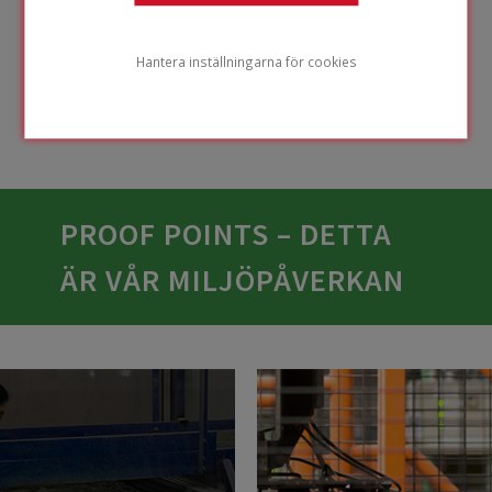
isoleringen i
samband med en
Hantera inställningarna för cookies
renovering. Vi
kallar det cirkulärt
på plats.
PROOF POINTS – DETTA
ÄR VÅR MILJÖPÅVERKAN