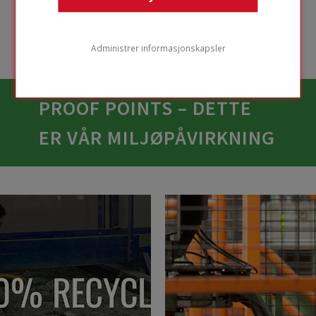
sirkularitet på
stedet.
Administrer informasjonskapsler
PROOF POINTS – DETTE
ER VÅR MILJØPÅVIRKNING