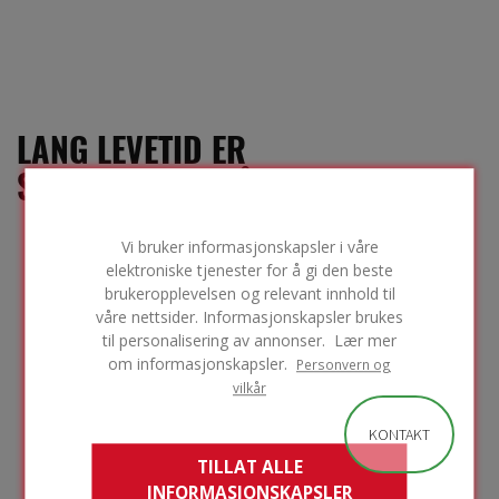
LANG LEVETID ER
SIRKULARITET PÅ SITT BESTE
FOAMGLAS®-
produkter
Vi bruker informasjonskapsler i våre
beholder sin
elektroniske tjenester for å gi den beste
styrke og andre
brukeropplevelsen og relevant innhold til
egenskaper over
våre nettsider. Informasjonskapsler brukes
tid. Ettersom
til personalisering av annonser. Lær mer
strukturen holder
om informasjonskapsler.
Personvern og
seg på plass, er
vilkår
det ikke
nødvendig å skifte
KONTAKT
ut isolasjonen når
TILLAT ALLE
du pusser opp. Vi
INFORMASJONSKAPSLER
kaller det