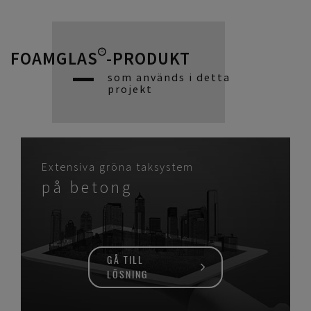
FOAMGLAS®-PRODUKT
som används i detta
projekt
Extensiva gröna taksystem
på betong
GÅ TILL
LÖSNING