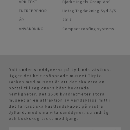
ARKITEKT
Bjarke Ingels Group ApS
ENTREPRENÖR
Hetag Tagdækning Syd A/S
ÅR
2017
ANVÄNDNING
Compact roofing systems
Dolt under sanddynerna på Jyllands västkust
ligger det helt nyöppnade museet Tirpiz.
Tanken med museet är att det ska vara en
portal till regionens bäst bevarade
hemligheter. Det 2500 kvadratmeter stora
museet är en attraktion av världsklass mitt i
det fantastiska kustlandskapet på västra
Jylland, med sina vita sanddyner, strandråg
och buskskog täckt med ljung.