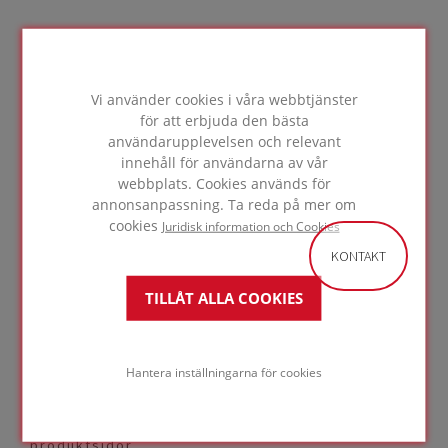
Vi använder cookies i våra webbtjänster
för att erbjuda den bästa
användarupplevelsen och relevant
innehåll för användarna av vår
webbplats. Cookies används för
Sjukhus
annonsanpassning. Ta reda på mer om
BERGAMO
ITALIEN
cookies
Juridisk information och Cookies
KONTAKT
Brett produktutbud
TILLÅT ALLA COOKIES
Vi har ett omfattande utbud av
isoleringsprodukter och tillbehör med olika
Hantera inställningarna för cookies
värmemotstånd, tryckhållfasthet och
fastsättning – för den perfekta lösningen för
ditt projekt. Mer information hittar du på våra
produktsidor.