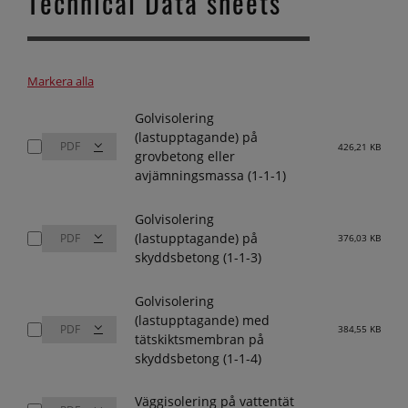
Technical Data sheets
Markera alla
Golvisolering
(lastupptagande) på
426,21 KB
grovbetong eller
avjämningsmassa (1-1-1)
Golvisolering
(lastupptagande) på
376,03 KB
skyddsbetong (1-1-3)
Golvisolering
(lastupptagande) med
384,55 KB
tätskiktsmembran på
skyddsbetong (1-1-4)
Väggisolering på vattentät