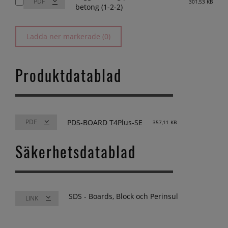
301,53 KB
betong (1-2-2)
Ladda ner markerade (0)
Produktdatablad
PDS-BOARD T4Plus-SE
357,11 KB
Säkerhetsdatablad
SDS - Boards, Block och Perinsul
LINK