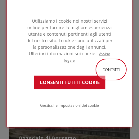
Scarica selezionati (0)
Utilizziamo i cookie nei nostri servizi
Schede di sicurezza
online per fornire la migliore esperienza
utente e contenuti pertinenti agli utenti
del nostro sito. I cookie sono utilizzati per
la personalizzazione degli annunci.
Ulteriori informazioni sui cookie.
Avviso
SDS - Boards, Blocks e Perinsul
LINK
legale
CONTATTI
CONSENTI TUTTI I COOKIE
Gestisci le impostazioni dei cookie
Ospedale di Bergamo