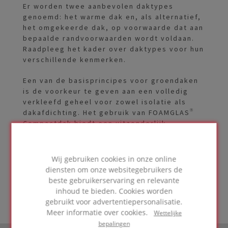
Er worden twee aanbevolen daktypes
genoemd: het warme dak en, als alternatief,
het omgekeerde dak, op voorwaarde dat aan
bepaalde randvoorwaarden wordt voldaan.
Raadpleeg het kader over daktypes voor hun
verschillende kenmerken.
Een van de basisprincipes voor groendaken
is de voorkeur te geven aan een volledig
verkleefd geheel voor zowel isolatie als
dakafdichting. Het gebruik van FOAMGLAS®
Compactdak biedt een uitzonderlijk
hoogwaardige oplossing voor groendaken
omdat alle lagen volledig verkleefd zijn,
waardoor een volledig waterdichte en
Wij gebruiken cookies in onze online
veilige dakstructuur ontstaat.
diensten om onze websitegebruikers de
beste gebruikerservaring en relevante
inhoud te bieden. Cookies worden
gebruikt voor advertentiepersonalisatie.
Meer informatie over cookies.
Wettelijke
bepalingen