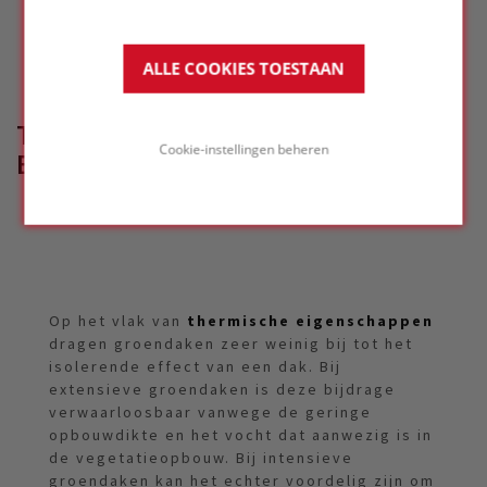
ALLE COOKIES TOESTAAN
THERMISCHE
Cookie-instellingen beheren
EIGENSCHAPPEN
Op het vlak van
thermische eigenschappen
dragen groendaken zeer weinig bij tot het
isolerende effect van een dak. Bij
extensieve groendaken is deze bijdrage
verwaarloosbaar vanwege de geringe
opbouwdikte en het vocht dat aanwezig is in
de vegetatieopbouw. Bij intensieve
groendaken kan het echter voordelig zijn om