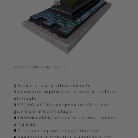
Stratigrafia Tetto verde intensivo
1
Solaio in c.a. o laterocemento
2
Eventuale imprimitura in base al collante
utilizzato
3
FOAMGLAS® Ready: posa incollata con
giunti perimetrali stagni
4
Impermeabilizzazione bituminosa applicata
a fiamma
5
Strato di separazione/protezione
6
Vegetazione intensiva o estensiva con