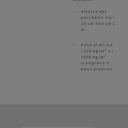
Altezza del
pacchetto tra i
15 cm fino ad 1
m
Peso al m² tra
i 220 kg/m² e i
1000 kg/m²
(compreso il
peso proprio)