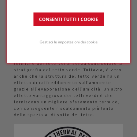
nel calcolo a causa della loro maggiore
altezza di stratigrafia.
CONSENTI TUTTI I COOKIE
In generale, il contributo isolante dei tetti
verdi è minimo, in quanto la loro capacità
isolante è più efficace in inverno, quando il
Gestisci le impostazioni dei cookie
tetto è umido. Di conseguenza, l'effetto
isolante aggiuntivo è praticamente nullo.
Pertanto, è meglio calcolare le prestazioni
termiche dei tetti verdi senza considerare la
stratigrafia del tetto verde. Tuttavia, è vero
anche che la struttura del tetto verde ha un
effetto di raffreddamento sull'ambiente
grazie all'evaporazione dell'umidità. Un altro
effetto vantaggioso dei tetti verdi è che
forniscono un migliore sfasamento termico,
con conseguente riscaldamento più lento
dello spazio al di sotto del tetto.