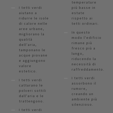
temperature
I tetti verdi
più basse in
aiutano a
estate
ridurre le isole
rispetto ai
di calore nelle
tetti ordinari.
aree urbane,
In questo
migliorano la
modo l'edificio
qualità
rimane più
dell'aria,
fresco più a
tamponano le
lungo,
acque piovane
riducendo la
e aggiungono
necessità di
valore
raffreddamento.
estetico.
I tetti verdi
I tetti verdi
assorbono il
catturano le
rumore,
polveri sottili
creando un
dall'aria e le
ambiente più
trattengono.
silenzioso.
I tetti verdi