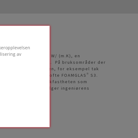
ukeropplevelsen
lisering av
ambdaverdi på 0,045 W/ (m.K), en
g er dimensjonsstabil. På bruksområder der
gere enn lambdaverdien, for eksempel tak
g belastning, brukes ofte FOAMGLAS® S3.
es, avhengig av trykkfastheten som
et sterkeste at du følger ingeniørens