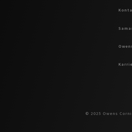
Kont
Samar
Owens
Karri
© 2025 Owens Cornin