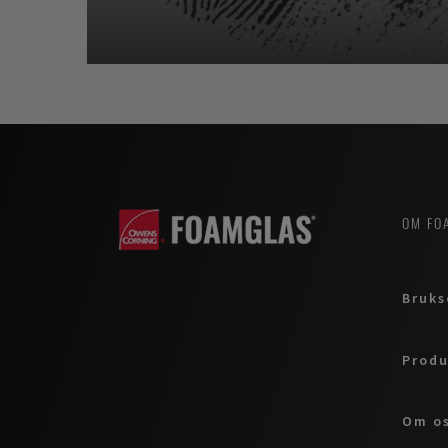
OM FO
Bruks
Produ
Om o