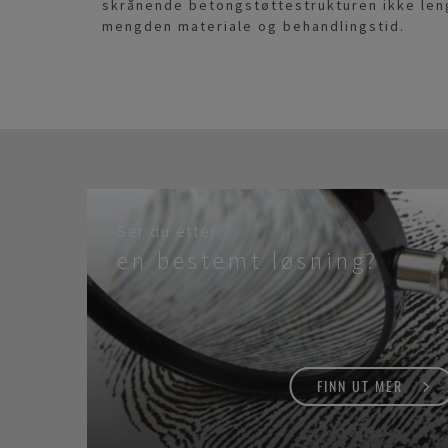
skrånende betongstøttestrukturen ikke len
mengden materiale og behandlingstid.
Ser du etter
en bestemt løsning?
FINN UT MER