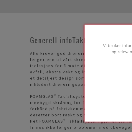
Generell infoTakfallsystem
Vi bruker info
og relevan
Alle krever god drenering på flate tak og g
lenger enn til vårt skredderskydde FOAMGL
isolasjons for å møte dine spesifikke desi
avfall, ekstra vekt og installasjonstid. Vårt
et detaljert design som gir deg en optimal 
inkludert dreneringsposisjoner.
FOAMGLAS® Takfallsystem er et termisk is
innebygd skråning for flate tak. Isolasjon
forhånd på fabrikken med en bestemt stign
deretter bort raskt og fullstendig.
Het FOAMGLAS® Takfallsystem gjør et tak le
finnes ikke lenger problemer med ubevegel