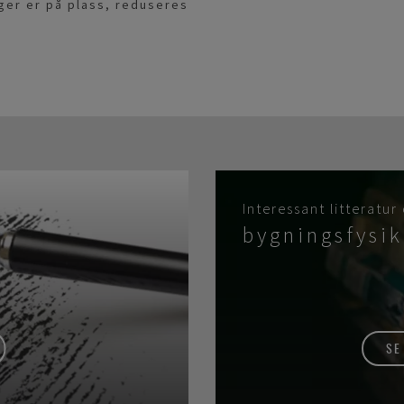
ger er på plass, reduseres
Interessant litteratur
bygningsfysik
SE