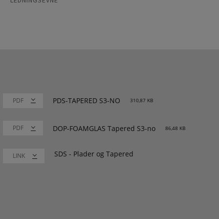
PDS-TAPERED S3-NO
310,87 KB
DOP-FOAMGLAS Tapered S3-no
86,48 KB
SDS - Plader og Tapered
LINK