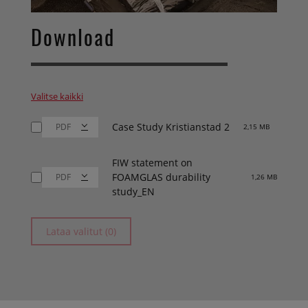
Download
Valitse kaikki
Case Study Kristianstad 2
2,15 MB
FIW statement on
FOAMGLAS durability
1,26 MB
study_EN
Lataa valitut (0)