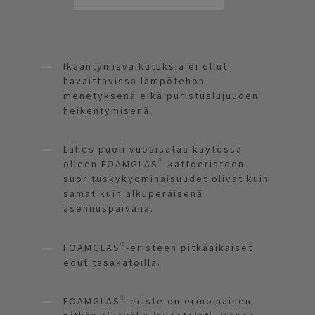
Ikääntymisvaikutuksia ei ollut
havaittavissa lämpötehon
menetyksenä eikä puristuslujuuden
heikentymisenä.
Lähes puoli vuosisataa käytössä
olleen FOAMGLAS®-kattoeristeen
suorituskykyominaisuudet olivat kuin
samat kuin alkuperäisenä
asennuspäivänä.
FOAMGLAS®-eristeen pitkäaikaiset
edut tasakatoilla.
FOAMGLAS®-eriste on erinomainen