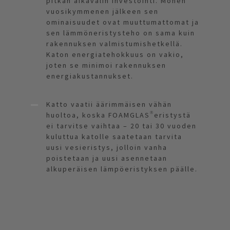
pitkän aikavälin investointi. Monen
vuosikymmenen jälkeen sen
ominaisuudet ovat muuttumattomat ja
sen lämmöneristysteho on sama kuin
rakennuksen valmistumishetkellä.
Katon energiatehokkuus on vakio,
joten se minimoi rakennuksen
energiakustannukset.
Katto vaatii äärimmäisen vähän
huoltoa, koska FOAMGLAS®eristystä
ei tarvitse vaihtaa – 20 tai 30 vuoden
kuluttua katolle saatetaan tarvita
uusi vesieristys, jolloin vanha
poistetaan ja uusi asennetaan
alkuperäisen lämpöeristyksen päälle.