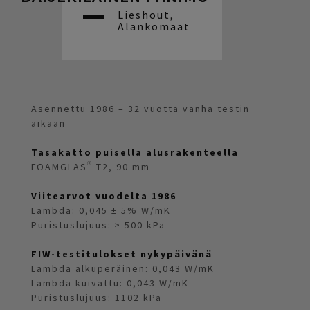
Lieshout,
Alankomaat
Asennettu 1986 – 32 vuotta vanha testin
aikaan
Tasakatto puisella alusrakenteella
FOAMGLAS® T2, 90 mm
Viitearvot vuodelta 1986
Lambda: 0,045 ± 5% W/mK
Puristuslujuus: ≥ 500 kPa
FIW-testitulokset nykypäivänä
Lambda alkuperäinen: 0,043 W/mK
Lambda kuivattu: 0,043 W/mK
Puristuslujuus: 1102 kPa