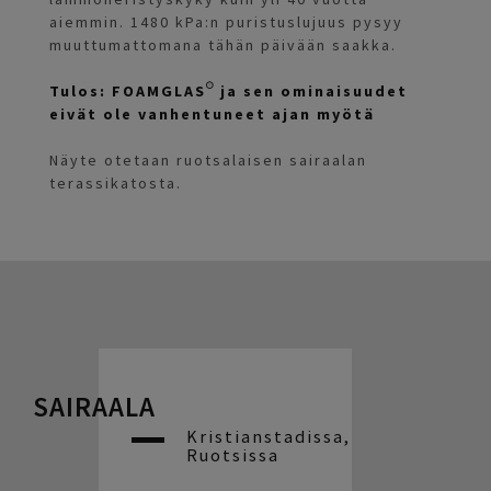
aiemmin. 1480 kPa:n puristuslujuus pysyy
muuttumattomana tähän päivään saakka.
Tulos: FOAMGLAS® ja sen ominaisuudet
eivät ole vanhentuneet ajan myötä
Näyte otetaan ruotsalaisen sairaalan
terassikatosta.
SAIRAALA
Kristianstadissa,
Ruotsissa