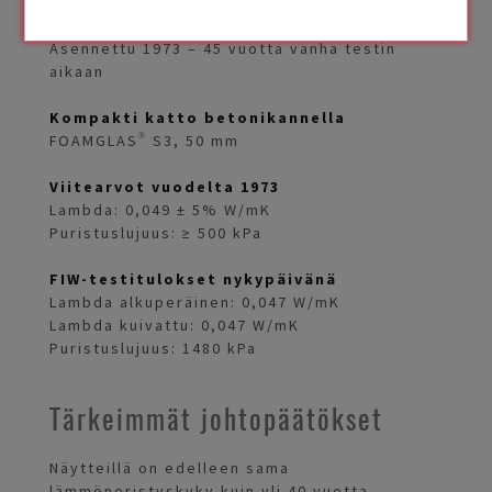
Asennettu 1973 – 45 vuotta vanha testin
aikaan
Kompakti katto betonikannella
FOAMGLAS® S3, 50 mm
Viitearvot vuodelta 1973
Lambda: 0,049 ± 5% W/mK
Puristuslujuus: ≥ 500 kPa
FIW-testitulokset nykypäivänä
Lambda alkuperäinen: 0,047 W/mK
Lambda kuivattu: 0,047 W/mK
Puristuslujuus: 1480 kPa
Tärkeimmät johtopäätökset
Näytteillä on edelleen sama
lämmöneristyskyky kuin yli 40 vuotta