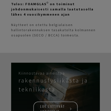
Tulos: FOAMGLAS® on toiminut
johdonmukaisesti samalla laatutasolla
lähes 4 vuosikymmenen ajan
Näytteet on otettu belgialaisen
hallintorakennuksen tasakatolta kolmannen
osapuolen (SECO / BCCA) toimesta.
Kiinnostavaa aineistoa
rakennusfysiikasta ja
tekniikasta
LUE LIITTYVÄT