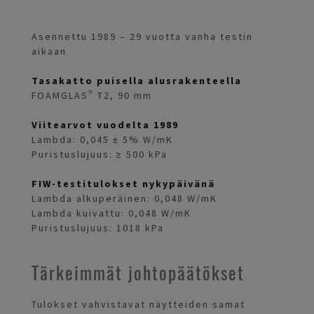
Asennettu 1989 – 29 vuotta vanha testin
aikaan
Tasakatto puisella alusrakenteella
FOAMGLAS® T2, 90 mm
Viitearvot vuodelta 1989
Lambda: 0,045 ± 5% W/mK
Puristuslujuus: ≥ 500 kPa
FIW-testitulokset nykypäivänä
Lambda alkuperäinen: 0,048 W/mK
Lambda kuivattu: 0,048 W/mK
Puristuslujuus: 1018 kPa
Tärkeimmät johtopäätökset
Tulokset vahvistavat näytteiden samat