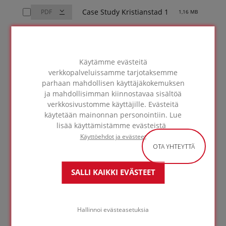
Case Study Kristianstad 1
1,16 MB
FIW statement on
FOAMGLAS durability
1,26 MB
study_EN
Käytämme evästeitä
verkkopalveluissamme tarjotaksemme
parhaan mahdollisen käyttäjäkokemuksen
Lataa valitut (0)
ja mahdollisimman kiinnostavaa sisältöä
verkkosivustomme käyttäjille. Evästeitä
käytetään mainonnan personointiin. Lue
lisää käyttämistämme evästeistä
Käyttöehdot ja evästeet
OTA YHTEYTTÄ
SAIRAALA
SALLI KAIKKI EVÄSTEET
Kristianstadissa,
Ruotsissa
Hallinnoi evästeasetuksia