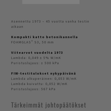
Asennettu 1973 – 45 vuotta vanha testin
aikaan
Kompakti katto betonikannella
FOAMGLAS® S3, 50 mm
Viitearvot vuodelta 1973
Lambda: 0,049 ± 5% W/mK
Puristuslujuus: ≥ 500 kPa
FIW-testitulokset nykypäivänä
Lambda alkuperäinen: 0,053 W/mK
Lambda kuivattu: 0,052 W/mK
Puristuslujuus: 567 kPa
Tärkeimmät johtopäätökset