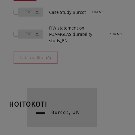
Case Study Burcot
2,04 MB
FIW statement on
FOAMGLAS durability
1,26 MB
study_EN
Lataa valitut (0)
HOITOKOTI
Burcot, UK