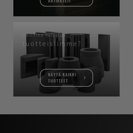
ARTIKKELIT
Haluatko tutustua
tuotteisiimme?
NÄYTÄ KAIKKI
TUOTTEET