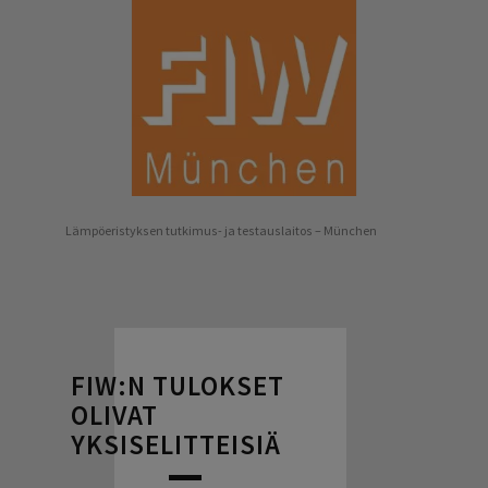
Lämpöeristyksen tutkimus- ja testauslaitos – München
FIW:N TULOKSET
OLIVAT
YKSISELITTEISIÄ