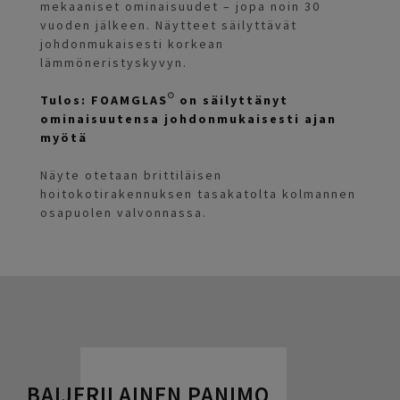
mekaaniset ominaisuudet – jopa noin 30
vuoden jälkeen. Näytteet säilyttävät
johdonmukaisesti korkean
lämmöneristyskyvyn.
Tulos: FOAMGLAS® on säilyttänyt
ominaisuutensa johdonmukaisesti ajan
myötä
Näyte otetaan brittiläisen
hoitokotirakennuksen tasakatolta kolmannen
osapuolen valvonnassa.
BAIJERILAINEN PANIMO