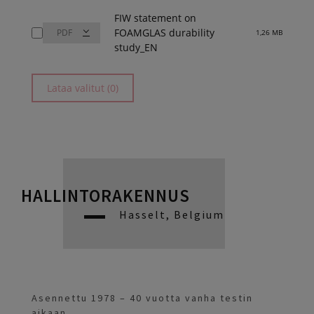
FIW statement on
FOAMGLAS durability
1,26 MB
study_EN
Lataa valitut (0)
HALLINTORAKENNUS
Hasselt, Belgium
Asennettu 1978 – 40 vuotta vanha testin
aikaan