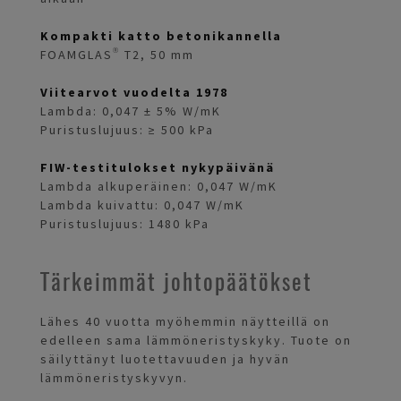
Kompakti katto betonikannella
FOAMGLAS® T2, 50 mm
Viitearvot vuodelta
1978
Lambda: 0,047 ± 5% W/mK
Puristuslujuus: ≥ 500 kPa
FIW-testitulokset nykypäivänä
Lambda alkuperäinen: 0,047 W/mK
Lambda kuivattu: 0,047 W/mK
Puristuslujuus: 1480 kPa
Tärkeimmät johtopäätökset
Lähes 40 vuotta myöhemmin näytteillä on
edelleen sama lämmöneristyskyky. Tuote on
säilyttänyt luotettavuuden ja hyvän
lämmöneristyskyvyn.