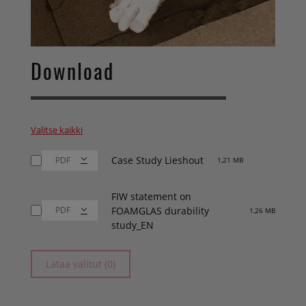
Download
Valitse kaikki
Case Study Lieshout
1,21 MB
FIW statement on
FOAMGLAS durability
1,26 MB
study_EN
Lataa valitut (0)