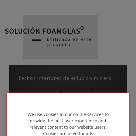
SOLUCIÓN FOAMGLAS®
utilizada en este
proyecto
Techos interiores de enlucido mineral
We use cookies in our online services to
IR A LA
provide the best user experience and
SOLUCIÓN
relevant content to our website users.
Cookies are used for ads