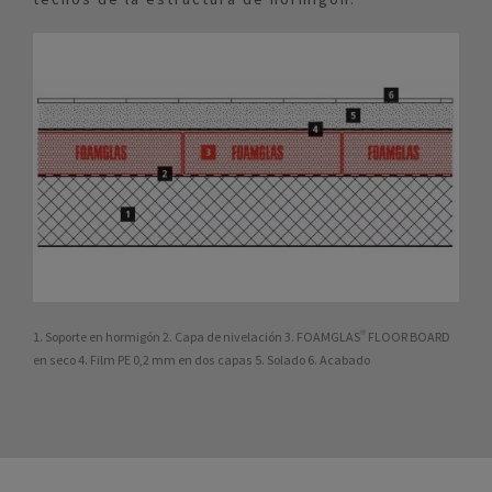
1. Soporte en hormigón 2. Capa de nivelación 3. FOAMGLAS® FLOOR BOARD
en seco 4. Film PE 0,2 mm en dos capas 5. Solado 6. Acabado