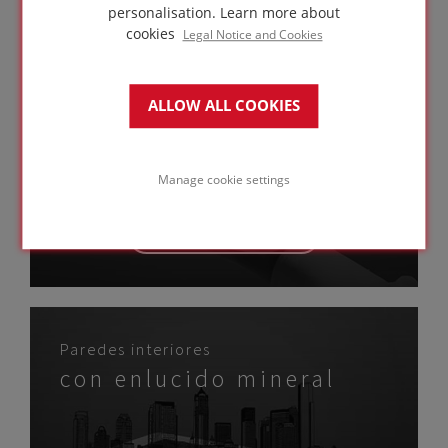
personalisation.
Learn more about
cookies
Legal Notice and Cookies
Soleras interiores sólidas
ALLOW ALL COOKIES
Manage cookie settings
IR A LA
SOLUCIÓN
Paredes interiores
con enlucido mineral