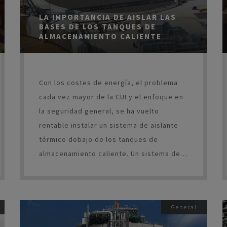
LA IMPORTANCIA DE AISLAR LAS
BASES DE LOS TANQUES DE
ALMACENAMIENTO CALIENTE
Con los costes de energía, el problema
cada vez mayor de la CUI y el enfoque en
la seguridad general, se ha vuelto
rentable instalar un sistema de aislante
térmico debajo de los tanques de
almacenamiento caliente. Un sistema de
aislante térmico para la base del tanque
bien diseñado e instalado da como
resultado ahorros de energía, mayor
General
seguridad para los trabajadores, una vida
útil del tanque más prolongada y un