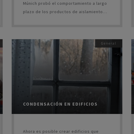
Múnich probó el comportamiento a largo
plazo de los productos de aislamiento
FOAMGLAS® en varias aplicaciones de
cubierta. Para ello, se tomaron muestras
de cubiertas con entre 29 a 45 años, en
General
diferentes países europeos. En cada uno
de los casos examinados, se encontró
que el aislamiento FOAMGLAS® había
conservado sus cualidades térmicas
originales y su estabilidad.
CONDENSACIÓN EN EDIFICIOS
Ahora es posible crear edificios que