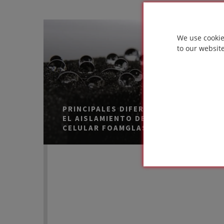
de GNL. Cuando el ingeniero, el
contratista general, el instalador del
General
aislante, el inspector y el fabricante del
We use cookie
aislante trabajan juntos para crear un
to our websit
programa de capacitación positivo, todos
se esfuerzan más por hacer las cosas
bien y los resultados pueden ser
excelentes.
PRINCIPALES DIFERENCIAS ENTRE
EL AISLAMIENTO DE VIDRIO
CELULAR FOAMGLAS®