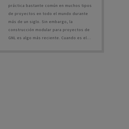
práctica bastante común en muchos tipos
de proyectos en todo el mundo durante
más de un siglo. Sin embargo, la
construcción modular para proyectos de
GNL es algo más reciente. Cuando es el
momento de que los módulos lleguen al
sitio principal para la construcción,
muchos han visto que el proceso es
menos complicado que cuando el
ensamblaje se realiza completamente en
un solo lugar.