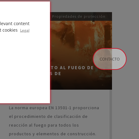
Propiedades de protección
levant content
t cookies
Legal
CONTACTO
COMPORTAMIENTO AL FUEGO DE
LOS MATERIALES DE
CONSTRUCCIÓN
La norma europea EN 13501-1 proporciona
el procedimiento de clasificación de
reacción al fuego para todos los
productos y elementos de construcción.