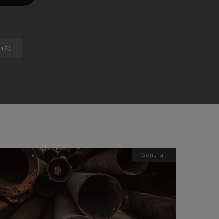
y
(2)
General