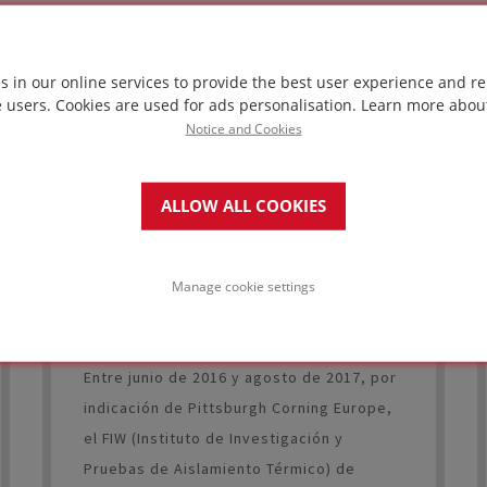
requerido para proteger las importantes
inversiones en estas instalaciones ha
Sustainability
sido inspirador.
s in our online services to provide the best user experience and re
e users. Cookies are used for ads personalisation.
Learn more abou
Notice and Cookies
ALLOW ALL COOKIES
AISLAMIENTO FOAMGLAS®:
RENDIMIENTO CONSTANTE A LO
LARGO DEL TIEMPO
Manage cookie settings
Entre junio de 2016 y agosto de 2017, por
indicación de Pittsburgh Corning Europe,
el FIW (Instituto de Investigación y
Pruebas de Aislamiento Térmico) de