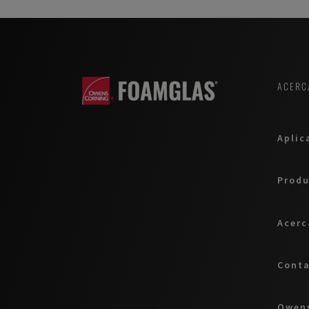
ACERC
Aplic
Produ
Acerc
Cont
Owens