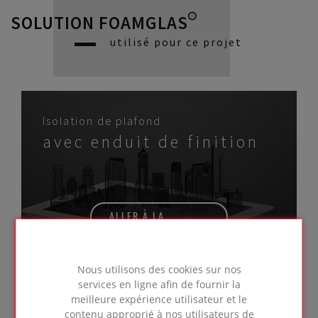
SOLUTION FOAMGLAS®
utilisé pour ce projet
Isolation de plafond
avec enduit de finition
ALLER À LA
SOLUTION
Nous utilisons des cookies sur nos
services en ligne afin de fournir la
meilleure expérience utilisateur et le
Isolation de sol intérieur sous chape
contenu approprié à nos utilisateurs de