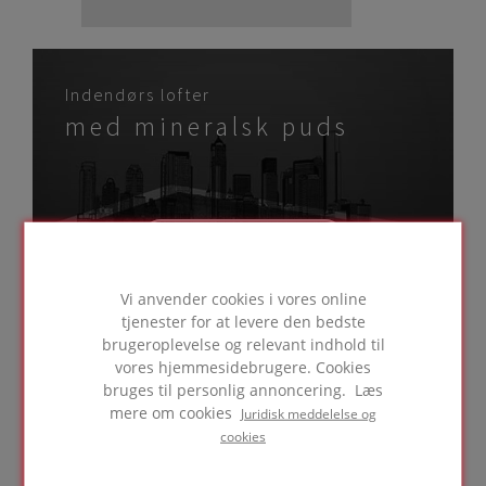
Indendørs lofter
med mineralsk puds
GÅ TIL LØSNING
Vi anvender cookies i vores online
tjenester for at levere den bedste
brugeroplevelse og relevant indhold til
vores hjemmesidebrugere. Cookies
Massive indendørs gulve
bruges til personlig annoncering. Læs
mere om cookies
Juridisk meddelelse og
cookies