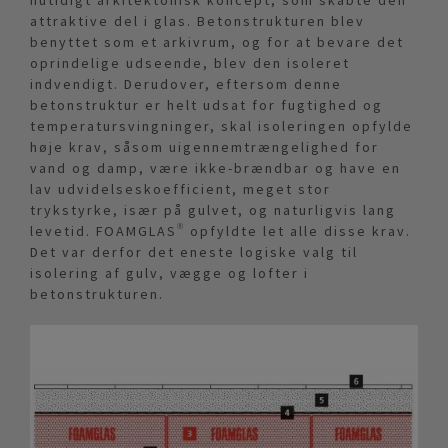
nutidigt arkitektonisk koncept, som skabte den
attraktive del i glas. Betonstrukturen blev
benyttet som et arkivrum, og for at bevare det
oprindelige udseende, blev den isoleret
indvendigt. Derudover, eftersom denne
betonstruktur er helt udsat for fugtighed og
temperatursvingninger, skal isoleringen opfylde
høje krav, såsom uigennemtrængelighed for
vand og damp, være ikke-brændbar og have en
lav udvidelseskoefficient, meget stor
trykstyrke, især på gulvet, og naturligvis lang
levetid. FOAMGLAS® opfyldte let alle disse krav.
Det var derfor det eneste logiske valg til
isolering af gulv, vægge og lofter i
betonstrukturen.