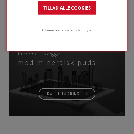
TILLAD ALLE COOKIES
GÅ TIL LØSNING
Administrer cookie indstillinger
Indendørs vægge
med mineralsk puds
GÅ TIL LØSNING