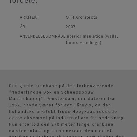
fordele.
ARKITEKT
OTH Architects
ÅR
2007
ANVENDELSESOMRÅDE
Interior Insulation (walls,
floors + ceilings)
Den gamle kranbane på den forhenværende
”Nederlandse Dok en Scheepsbouw
Maatschappij” i Amsterdam, der daterer fra
1952, havde været forladt i årevis, da den
hollandske arkitekt Trude Hooykaas reddede
dette eksempel på industriel arv fra nedrivning.
Hun efterlod den 270 meter lange kranbane
næsten intakt og kombinerede den med et