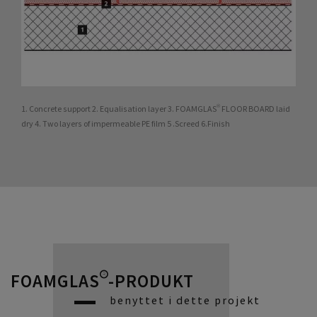
1. Concrete support 2. Equalisation layer 3. FOAMGLAS® FLOOR BOARD laid
dry 4. Two layers of impermeable PE film 5 .Screed 6.Finish
FOAMGLAS®-PRODUKT
benyttet i dette projekt