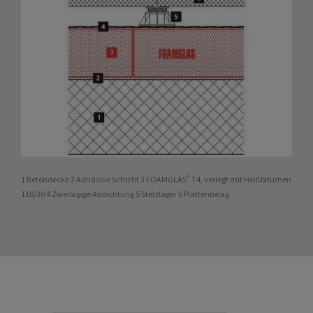
1 Betondecke 2 Adhäsive Schicht 3 FOAMGLAS® T4, verlegt mit Heißbitumen
110/30 4 Zweilagige Abdichtung 5 Stelzlager 6 Plattenbelag