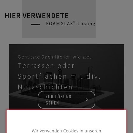
HIER VERWENDETE
FOAMGLAS® Lösung
Genutzte Dachflächen wie z.b.
Terrassen oder
Sportflächen mit div.
Nutzschichten
ZUR LÖSUNG
GEHEN
Wir verwenden Cookies in unseren