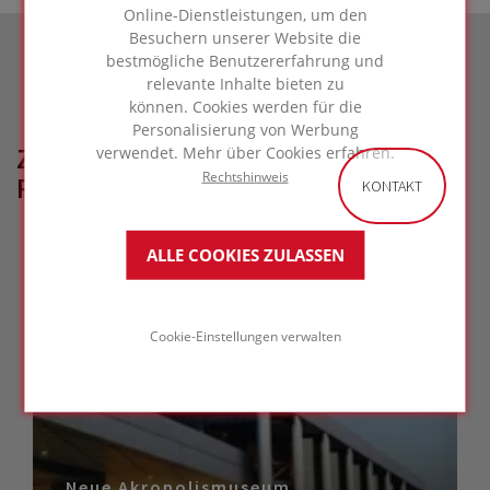
Online-Dienstleistungen, um den
Besuchern unserer Website die
bestmögliche Benutzererfahrung und
relevante Inhalte bieten zu
können. Cookies werden für die
Personalisierung von Werbung
ZUGEHÖRIGE
verwendet. Mehr über Cookies erfahren.
Rechtshinweis
REFERENZPROJEKTE
KONTAKT
ALLE COOKIES ZULASSEN
Cookie-Einstellungen verwalten
Neue Akropolismuseum