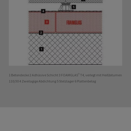
1 Betondecke 2 Adhäsive Schicht 3 FOAMGLAS® T4, verlegt mit Heißbitumen
110/30 4 Zweilagige Abdichtung 5 Stelzlager 6 Plattenbelag