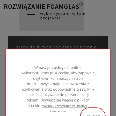
ROZWIĄZANIE FOAMGLAS®
wykorzystane w tym
projekcie
Dachy do dużych obciążeń na betonie
z płytkami ochronnymi
W naszych usługach online
wykorzystujemy pliki cookie, aby zapewnić
użytkownikom naszych stron
IDŹ DO
internetowych najlepsze wrażenia z
ROZWIĄZANIA
użytkowania oraz odpowiednią treść. Pliki
cookie są używane do personalizacji
reklam. Dowiedz się więcej o plikach
cookie
Warunki korzystania ze strony i
Ciasteczka