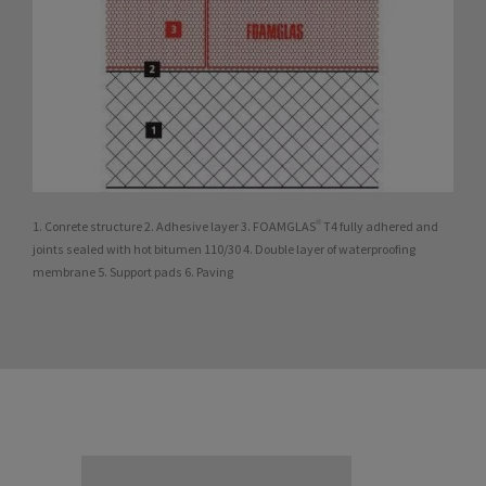
1. Conrete structure 2. Adhesive layer 3. FOAMGLAS® T4 fully adhered and
joints sealed with hot bitumen 110/30 4. Double layer of waterproofing
membrane 5. Support pads 6. Paving