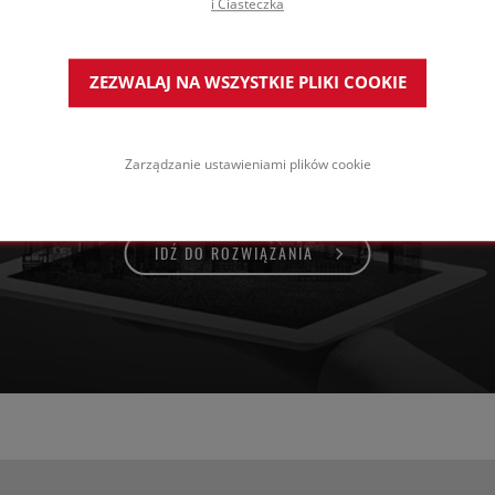
i Ciasteczka
ZEZWALAJ NA WSZYSTKIE PLIKI COOKIE
chy do dużych obciążeń na betonie
 płytkami ochronnymi
Zarządzanie ustawieniami plików cookie
IDŹ DO ROZWIĄZANIA