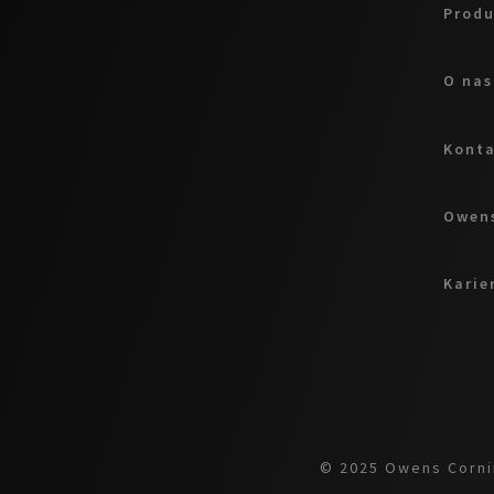
Produ
O nas
Kont
Owens
Karie
© 2025 Owens Cornin