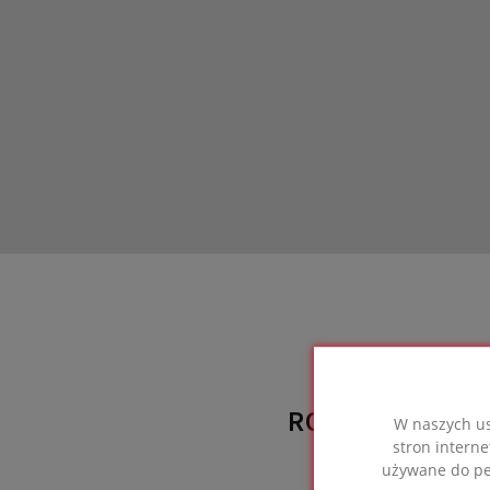
ROZWIĄZANIE 
W naszych us
stron interne
wyko
używane do per