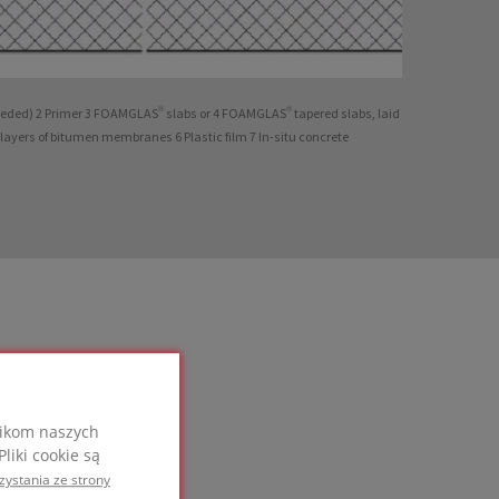
eeded) 2 Primer 3 FOAMGLAS® slabs or 4 FOAMGLAS® tapered slabs, laid
layers of bitumen membranes 6 Plastic film 7 In-situ concrete
nikom naszych
liki cookie są
zystania ze strony