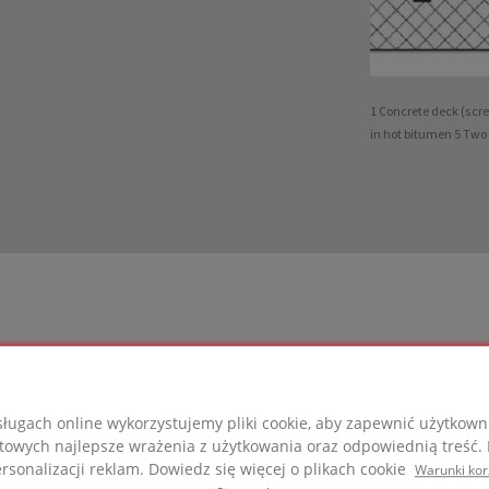
1 Concrete deck (scr
in hot bitumen 5 Two 
FOAMGLAS®
ługach online wykorzystujemy pliki cookie, aby zapewnić użytkow
towych najlepsze wrażenia z użytkowania oraz odpowiednią treść. P
rzystane w tym projekcie
sonalizacji reklam. Dowiedz się więcej o plikach cookie
Warunki kor