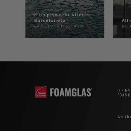
Klub pływacki Atlètic-
Barceloneta
Alh
BARCELONA
HISZPANIA
BIL
O FIR
FOAMG
Aplik