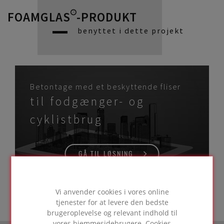
FOAMGLAS®-PRODUKT
benyttet i dette projekt
Betontage med et beskyttende fliser
til fodgænger- og
cyklistbrug
GÅ TIL LØSNING
Vi anvender cookies i vores online
tjenester for at levere den bedste
brugeroplevelse og relevant indhold til
vores hjemmesidebrugere. Cookies