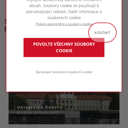
obsah. Soubory cookie se používají k
personalizaci reklam. Další informace o
souborech cookie
SOUVISEJÍCÍ REFERENČNÍ
Právní upozornění a soubory cookie
PROJEKTY
KONTAKT
POVOLTE VŠECHNY SOUBORY
COOKIE
Spravujte nastavení souborů cookie
Univerzita Deusto
BILBAO
ŠPANĚLSKO