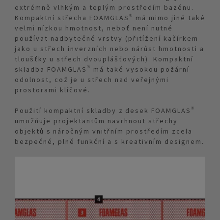
extrémně vlhkým a teplým prostředím bazénu.
Kompaktní střecha FOAMGLAS® má mimo jiné také
velmi nízkou hmotnost, neboť není nutné
používat nadbytečné vrstvy (přitížení kačírkem
jako u střech inverzních nebo nárůst hmotnosti a
tloušťky u střech dvouplášťových). Kompaktní
skladba FOAMGLAS® má také vysokou požární
odolnost, což je u střech nad veřejnými
prostorami klíčové.
Použití kompaktní skladby z desek FOAMGLAS®
umožňuje projektantům navrhnout střechy
objektů s náročným vnitřním prostředím zcela
bezpečné, plně funkční a s kreativním designem.