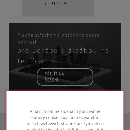
projektu
Plochá střecha na betonové desce
pochozí
pro údržbu s dlažbou na
terčích
PŘEJÍT NA
ŘEŠENÍ
V našich online službách používáme
soubory cookie, abychom uživatelům
našich webových stránek poskytovali co
nejlepší uživatelský zážitek a relevantní