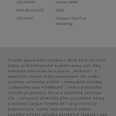
ARCHITEKT
Atelier DRNH
ROK REALIZACE
2002
APLIKACE
Compact Roof on
timbering
Projekt plaveckého bazénu v Brně na Kraví hoře
získal architektonické ocenění mimo jiné díky
subtilním konstrukcím a pocitu „lehkosti“. V
odlehčení stavby hrála podstatnou roli volba
systému střešního pláště – kompaktní skladby
z pěnového skla FOAMGLAS®. Celková tloušťka
střechy je pouhých 20 cm a skutečně zahrnuje
vše – od nosné překližky přes parotěsné desky
z tepelné izolace FOAMGLAS® až po horní líc
hydroizolace. I přes tuto unikátně nízkou
tloušťku střešní skladba perfektně funguje i nad