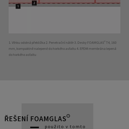
1. Vlhku odolná překližka 2. Penetrační nátěr 3. Desky FOAMGLAS® T4, 160
mm, kompaktně nalepené do horkého asfaltu 4. EPDM membrána lepená
do horkého asfaltu
ŘEŠENÍ FOAMGLAS®
použito v tomto